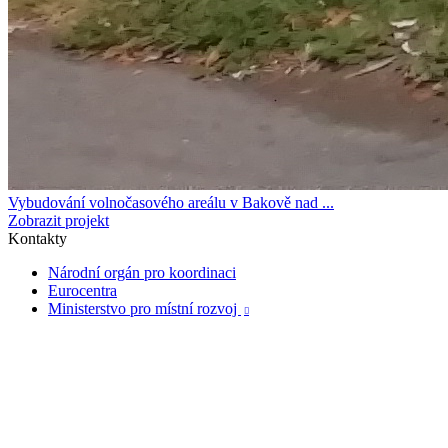
Vybudování volnočasového areálu v Bakově nad ...
Zobrazit projekt
Kontakty
Národní orgán pro koordinaci
Eurocentra
Ministerstvo pro místní rozvoj
