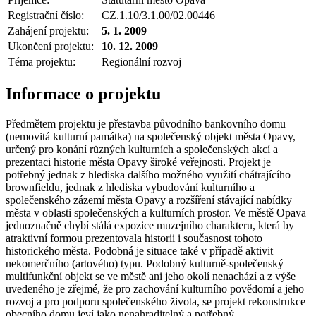
Registrační číslo:
CZ.1.10/3.1.00/02.00446
Zahájení projektu:
5. 1. 2009
Ukončení projektu:
10. 12. 2009
Téma projektu:
Regionální rozvoj
Informace o projektu
Předmětem projektu je přestavba původního bankovního domu
(nemovitá kulturní památka) na společenský objekt města Opavy,
určený pro konání různých kulturních a společenských akcí a
prezentaci historie města Opavy široké veřejnosti. Projekt je
potřebný jednak z hlediska dalšího možného využití chátrajícího
brownfieldu, jednak z hlediska vybudování kulturního a
společenského zázemí města Opavy a rozšíření stávající nabídky
města v oblasti společenských a kulturních prostor. Ve městě Opava
jednoznačně chybí stálá expozice muzejního charakteru, která by
atraktivní formou prezentovala historii i současnost tohoto
historického města. Podobná je situace také v případě aktivit
nekomerčního (artového) typu. Podobný kulturně-společenský
multifunkční objekt se ve městě ani jeho okolí nenachází a z výše
uvedeného je zřejmé, že pro zachování kulturního povědomí a jeho
rozvoj a pro podporu společenského života, se projekt rekonstrukce
obecního domu jeví jako nenahraditelný a potřebný.