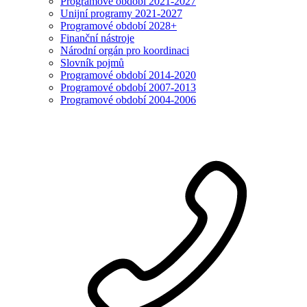
Programové období 2021-2027
Unijní programy 2021-2027
Programové období 2028+
Finanční nástroje
Národní orgán pro koordinaci
Slovník pojmů
Programové období 2014-2020
Programové období 2007-2013
Programové období 2004-2006