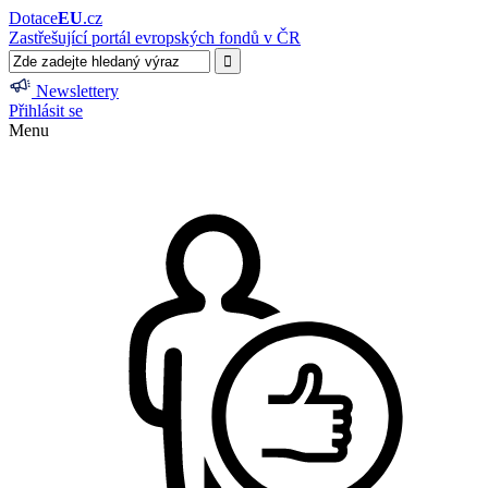
Dotace
EU
.cz
Zastřešující portál evropských fondů v ČR
Newslettery
Přihlásit se
Menu