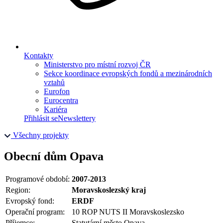
Kontakty
Ministerstvo pro místní rozvoj ČR
Sekce koordinace evropských fondů a mezinárodních
vztahů
Eurofon
Eurocentra
Kariéra
Přihlásit se
Newslettery
Všechny projekty
Obecní dům Opava
Programové období:
2007-2013
Region:
Moravskoslezský kraj
Evropský fond:
ERDF
Operační program:
10 ROP NUTS II Moravskoslezsko
Příjemce:
Statutární město Opava