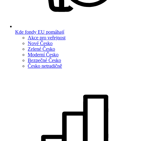
Kde fondy EU pomáhají
Akce pro veřejnost
Nové Česko
Zelené Česko
Moderní Česko
Bezpečné Česko
Česko netradičně