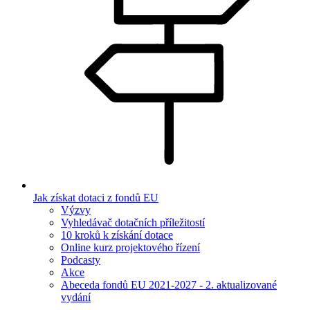
Jak získat dotaci z fondů EU
Výzvy
Vyhledávač dotačních příležitostí
10 kroků k získání dotace
Online kurz projektového řízení
Podcasty
Akce
Abeceda fondů EU 2021-2027 - 2. aktualizované
vydání