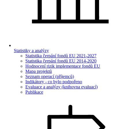
Statistiky a analýzy
Statistika čerpání fondů EU 2021-2027
Statistika čerpání fondů EU 2014-2020
Hodnocení rizik implementace fondů EU
Mapa projektů
Seznam operací (příjemců)
Indikátory - co bylo podpořeno
Evaluace a analýzy (knihovna evaluací)
Publikace