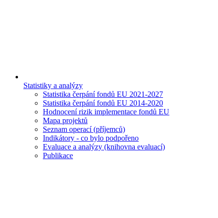
Statistiky a analýzy
Statistika čerpání fondů EU 2021-2027
Statistika čerpání fondů EU 2014-2020
Hodnocení rizik implementace fondů EU
Mapa projektů
Seznam operací (příjemců)
Indikátory - co bylo podpořeno
Evaluace a analýzy (knihovna evaluací)
Publikace