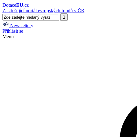
Dotace
EU
.cz
Zastřešující portál evropských fondů v ČR
Newslettery
Přihlásit se
Menu