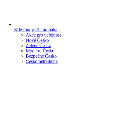
Kde fondy EU pomáhají
Akce pro veřejnost
Nové Česko
Zelené Česko
Moderní Česko
Bezpečné Česko
Česko netradičně