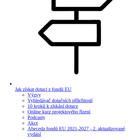
Jak získat dotaci z fondů EU
Výzvy
Vyhledávač dotačních příležitostí
10 kroků k získání dotace
Online kurz projektového řízení
Podcasty
Akce
Abeceda fondů EU 2021-2027 - 2. aktualizované
vydání