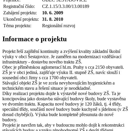
Registrační číslo:
CZ.1.15/3.3.00/13.00189
Zahájení projektu:
10. 6. 2009
Ukončení projektu:
31. 8. 2010
Téma projektu:
Regionální rozvoj
Informace o projektu
Projekt řeší zajištění kontinuity a zvýšení kvality základní školní
výuky v obci Šestajovice. Je zaměřen na modernizaci vzdělávací
infrastruktury - dostavbu nového traktu ZŠ.
Obec je příměstskou aglomerací hl.m. Prahy s cca 2150 obyvateli.
ZŠ je v obci jediná, zajišťuje výuku II. stupně ZŠ, navíc slouží i
sousední obci Jirny s cca 1700 obyvateli.
Stávající objekt ZŠ je ve zcela nevyhovujícím hygienickém a
technickém stavu a řešení situace je neodkladné.
Díky realizaci projektu dojde k výstavbě nové budovy ZŠ. Ta je
koncipována jako dostavba stávající budovy školy, bude vystavěna
ve dvorním traktu. Kapacita nové budovy je 120 žáků, tj. 4 třídy,
speciální třídy, součástí nové budovy bude kuchyně s jídelnou (v ZŠ
dosud chybějící). Výuka bude kompletně přesunuta do nové
budovy.
Projekt je navržen tak, aby v budoucnu mohlo dojít k rekonstrukci
stávajících budov a vzniku plnohodnotné ZŠ s devíti třídami.