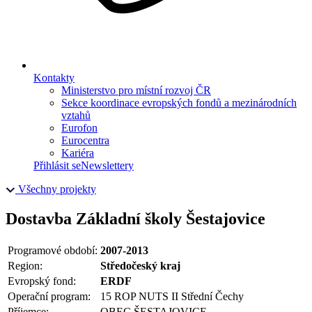
Kontakty
Ministerstvo pro místní rozvoj ČR
Sekce koordinace evropských fondů a mezinárodních
vztahů
Eurofon
Eurocentra
Kariéra
Přihlásit se
Newslettery
Všechny projekty
Dostavba Základní školy Šestajovice
Programové období:
2007-2013
Region:
Středočeský kraj
Evropský fond:
ERDF
Operační program:
15 ROP NUTS II Střední Čechy
Příjemce:
OBEC ŠESTAJOVICE