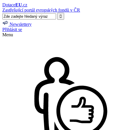
Dotace
EU
.cz
Zastřešující portál evropských fondů v ČR
Newslettery
Přihlásit se
Menu