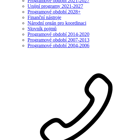
Programové období 2021-2027
Unijní programy 2021-2027
Programové období 2028+
Finanční nástroje
Národní orgán pro koordinaci
Slovník pojmů
Programové období 2014-2020
Programové období 2007-2013
Programové období 2004-2006