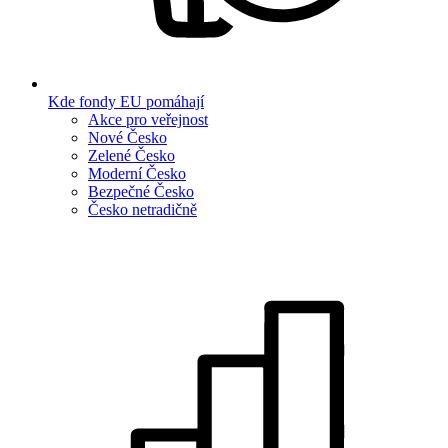
Kde fondy EU pomáhají
Akce pro veřejnost
Nové Česko
Zelené Česko
Moderní Česko
Bezpečné Česko
Česko netradičně