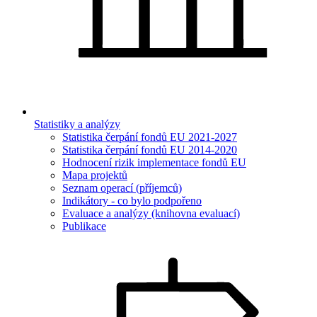
Statistiky a analýzy
Statistika čerpání fondů EU 2021-2027
Statistika čerpání fondů EU 2014-2020
Hodnocení rizik implementace fondů EU
Mapa projektů
Seznam operací (příjemců)
Indikátory - co bylo podpořeno
Evaluace a analýzy (knihovna evaluací)
Publikace