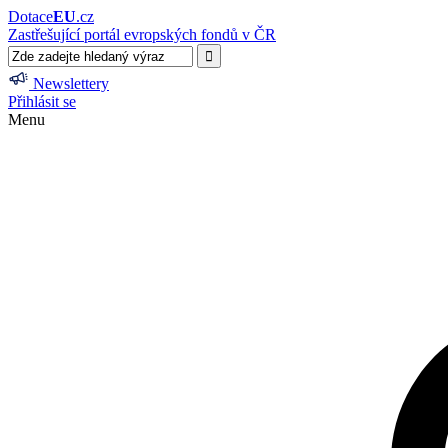
Dotace
EU
.cz
Zastřešující portál evropských fondů v ČR
Newslettery
Přihlásit se
Menu