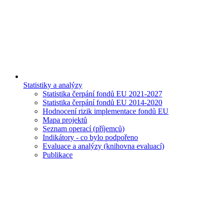
Statistiky a analýzy
Statistika čerpání fondů EU 2021-2027
Statistika čerpání fondů EU 2014-2020
Hodnocení rizik implementace fondů EU
Mapa projektů
Seznam operací (příjemců)
Indikátory - co bylo podpořeno
Evaluace a analýzy (knihovna evaluací)
Publikace