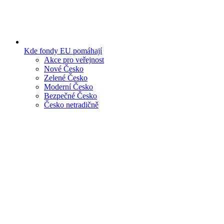
Kde fondy EU pomáhají
Akce pro veřejnost
Nové Česko
Zelené Česko
Moderní Česko
Bezpečné Česko
Česko netradičně