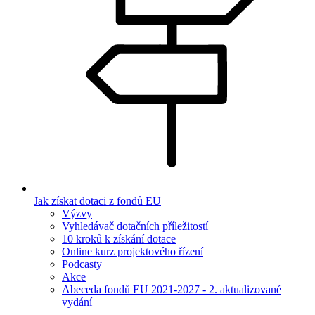
Jak získat dotaci z fondů EU
Výzvy
Vyhledávač dotačních příležitostí
10 kroků k získání dotace
Online kurz projektového řízení
Podcasty
Akce
Abeceda fondů EU 2021-2027 - 2. aktualizované
vydání