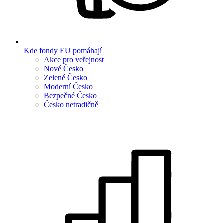
Kde fondy EU pomáhají
Akce pro veřejnost
Nové Česko
Zelené Česko
Moderní Česko
Bezpečné Česko
Česko netradičně