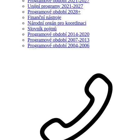
Programové období 2021-2027
Unijní programy 2021-2027
Programové období 2028+
Finanční nástroje
Národní orgán pro koordinaci
Slovník pojmů
Programové období 2014-2020
Programové období 2007-2013
Programové období 2004-2006