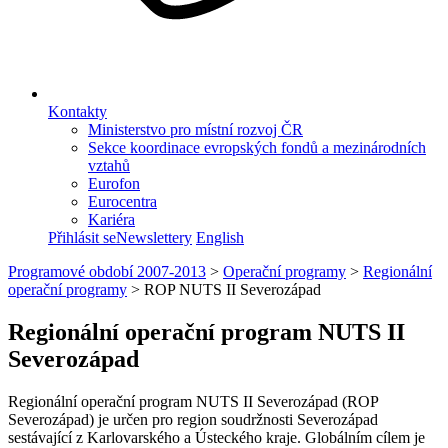
Kontakty
Ministerstvo pro místní rozvoj ČR
Sekce koordinace evropských fondů a mezinárodních
vztahů
Eurofon
Eurocentra
Kariéra
Přihlásit se
Newslettery
English
Programové období 2007-2013
>
Operační programy
>
Regionální
operační programy
>
ROP NUTS II Severozápad
Regionální operační program NUTS II
Severozápad
Regionální operační program NUTS II Severozápad (ROP
Severozápad) je určen pro region soudržnosti Severozápad
sestávající z Karlovarského a Ústeckého kraje. Globálním cílem je