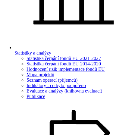
Statistiky a analýzy
Statistika čerpání fondů EU 2021-2027
Statistika čerpání fondů EU 2014-2020
Hodnocení rizik implementace fondů EU
Mapa projektů
Seznam operací (příjemců)
Indikátory - co bylo podpořeno
Evaluace a analýzy (knihovna evaluací)
Publikace