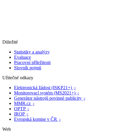
Důležité
Statistiky a analýzy
Evaluace
Pracovní příležitosti
Slovník pojmů
Užitečné odkazy
Elektronická žádost (ISKP21+)

Monitorovací systém (MS2021+)

Generátor nástrojů povinné publicity

MMR.cz

OPTP

IROP

Evropská komise v ČR

Web