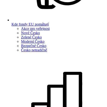
Kde fondy EU pomáhají
Akce pro veřejnost
Nové Česko
Zelené Česko
Moderní Česko
Bezpečné Česko
Česko netradičně