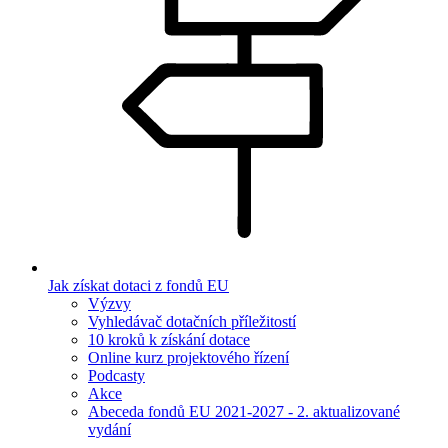
Jak získat dotaci z fondů EU
Výzvy
Vyhledávač dotačních příležitostí
10 kroků k získání dotace
Online kurz projektového řízení
Podcasty
Akce
Abeceda fondů EU 2021-2027 - 2. aktualizované
vydání