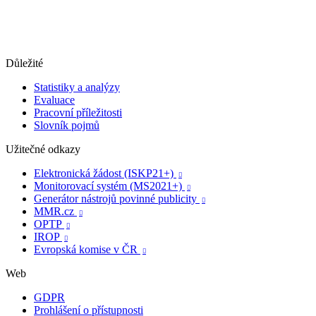
Důležité
Statistiky a analýzy
Evaluace
Pracovní příležitosti
Slovník pojmů
Užitečné odkazy
Elektronická žádost (ISKP21+)

Monitorovací systém (MS2021+)

Generátor nástrojů povinné publicity

MMR.cz

OPTP

IROP

Evropská komise v ČR

Web
GDPR
Prohlášení o přístupnosti