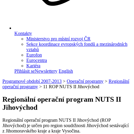
Kontakty
Ministerstvo pro místní rozvoj ČR
Sekce koordinace evropských fondů a mezinárodních
vztahů
Eurofon
Eurocentra
Kariéra
Přihlásit se
Newslettery
English
Programové období 2007-2013
>
Operační programy
>
Regionální
operační programy
>
11 ROP NUTS II Jihovýchod
Regionální operační program NUTS II
Jihovýchod
Regionální operační program NUTS II Jihovýchod (ROP
Jihovýchod) je určen pro region soudržnosti Jihovýchod sestávající
z Jihomoravského kraje a kraje Vysočina.