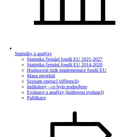
Statistiky a analýzy
Statistika čerpání fondů EU 2021-2027
Statistika čerpání fondů EU 2014-2020
Hodnocení rizik implementace fondů EU
Mapa projektů
Seznam operací (příjemců)
Indikátory - co bylo podpořeno
Evaluace a analýzy (knihovna evaluací)
Publikace