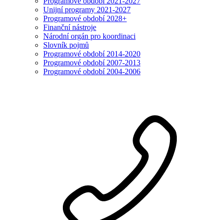
Programové období 2021-2027
Unijní programy 2021-2027
Programové období 2028+
Finanční nástroje
Národní orgán pro koordinaci
Slovník pojmů
Programové období 2014-2020
Programové období 2007-2013
Programové období 2004-2006