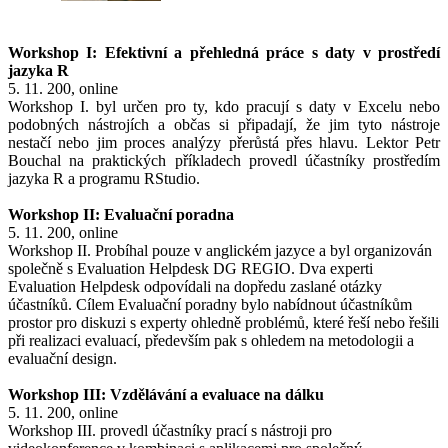
Workshop I: Efektivní a přehledná práce s daty v prostředí
jazyka R
5. 11. 200, online
Workshop I. byl určen pro ty, kdo pracují s daty v Excelu nebo
podobných nástrojích a občas si připadají, že jim tyto nástroje
nestačí nebo jim proces analýzy přerůstá přes hlavu. Lektor Petr
Bouchal na praktických příkladech provedl účastníky prostředím
jazyka R a programu RStudio.
Workshop II: Evaluační poradna
5. 11. 200, online
Workshop II. Probíhal pouze v anglickém jazyce a byl organizován
společně s Evaluation Helpdesk DG REGIO. Dva experti
Evaluation Helpdesk odpovídali na dopředu zaslané otázky
účastníků. Cílem Evaluační poradny bylo nabídnout účastníkům
prostor pro diskuzi s experty ohledně problémů, které řeší nebo řešili
při realizaci evaluací, především pak s ohledem na metodologii a
evaluační design.
Workshop III: Vzdělávání a evaluace na dálku
5. 11. 200, online
Workshop III. provedl účastníky prací s nástroji pro