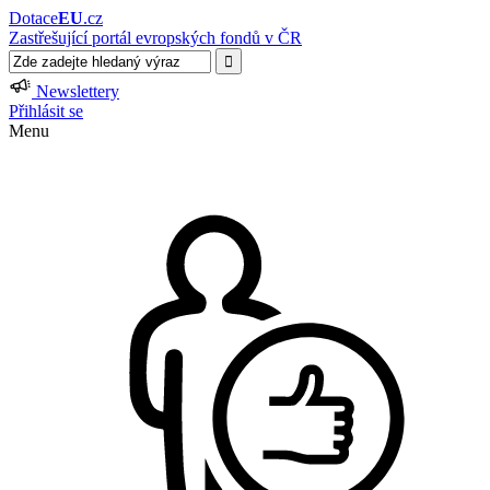
Dotace
EU
.cz
Zastřešující portál evropských fondů v ČR
Newslettery
Přihlásit se
Menu