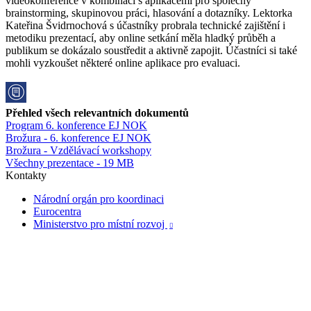
videokonference v kombinaci s aplikacemi pro společný
brainstorming, skupinovou práci, hlasování a dotazníky. Lektorka
Kateřina Švidrnochová s účastníky probrala technické zajištění i
metodiku prezentací, aby online setkání měla hladký průběh a
publikum se dokázalo soustředit a aktivně zapojit. Účastníci si také
mohli vyzkoušet některé online aplikace pro evaluaci.
Přehled všech relevantních dokumentů
Program 6. konference EJ NOK
Brožura - 6. konference EJ NOK
Brožura - Vzdělávací workshopy
Všechny prezentace - 19 MB
Kontakty
Národní orgán pro koordinaci
Eurocentra
Ministerstvo pro místní rozvoj
