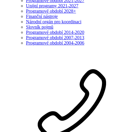
Programové období 2021-2027
Unijní programy 2021-2027
Programové období 2028+
Finanční nástroje
Národní orgán pro koordinaci
Slovník pojmů
Programové období 2014-2020
Programové období 2007-2013
Programové období 2004-2006