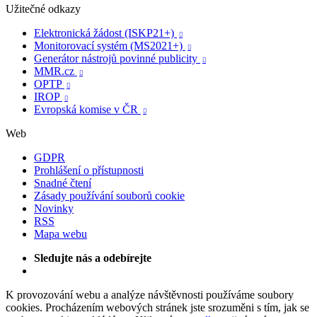
Užitečné odkazy
Elektronická žádost (ISKP21+)

Monitorovací systém (MS2021+)

Generátor nástrojů povinné publicity

MMR.cz

OPTP

IROP

Evropská komise v ČR

Web
GDPR
Prohlášení o přístupnosti
Snadné čtení
Zásady používání souborů cookie
Novinky
RSS
Mapa webu
Sledujte nás a odebírejte
K provozování webu a analýze návštěvnosti používáme soubory
cookies. Procházením webových stránek jste srozuměni s tím, jak se