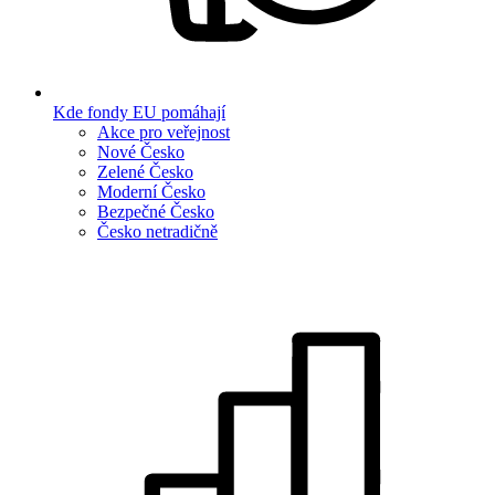
Kde fondy EU pomáhají
Akce pro veřejnost
Nové Česko
Zelené Česko
Moderní Česko
Bezpečné Česko
Česko netradičně