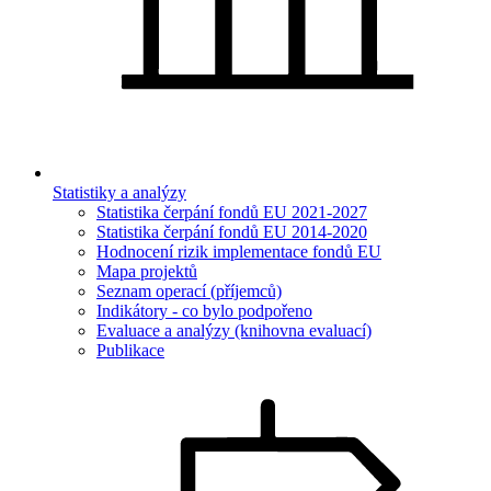
Statistiky a analýzy
Statistika čerpání fondů EU 2021-2027
Statistika čerpání fondů EU 2014-2020
Hodnocení rizik implementace fondů EU
Mapa projektů
Seznam operací (příjemců)
Indikátory - co bylo podpořeno
Evaluace a analýzy (knihovna evaluací)
Publikace