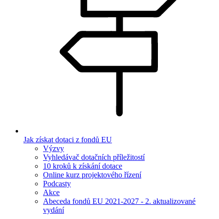
Jak získat dotaci z fondů EU
Výzvy
Vyhledávač dotačních příležitostí
10 kroků k získání dotace
Online kurz projektového řízení
Podcasty
Akce
Abeceda fondů EU 2021-2027 - 2. aktualizované
vydání