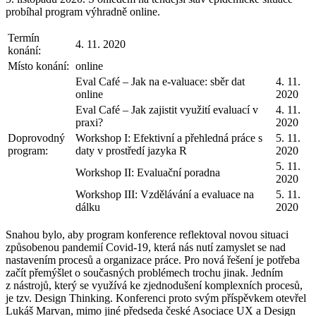
probíhal program výhradně online.
Termín
4. 11. 2020
konání:
Místo konání:
online
Eval Café – Jak na e-valuace: sběr dat
4. 11.
online
2020
Eval Café – Jak zajistit využití evaluací v
4. 11.
praxi?
2020
Doprovodný
Workshop I: Efektivní a přehledná práce s
5. 11.
program:
daty v prostředí jazyka R
2020
5. 11.
Workshop II: Evaluační poradna
2020
Workshop III: Vzdělávání a evaluace na
5. 11.
dálku
2020
Snahou bylo, aby program konference reflektoval novou situaci
způsobenou pandemií Covid-19, která nás nutí zamyslet se nad
nastavením procesů a organizace práce. Pro nová řešení je potřeba
začít přemýšlet o současných problémech trochu jinak. Jedním
z nástrojů, který se využívá ke zjednodušení komplexních procesů,
je tzv. Design Thinking. Konferenci proto svým příspěvkem otevřel
Lukáš Marvan, mimo jiné předseda české Asociace UX a Design