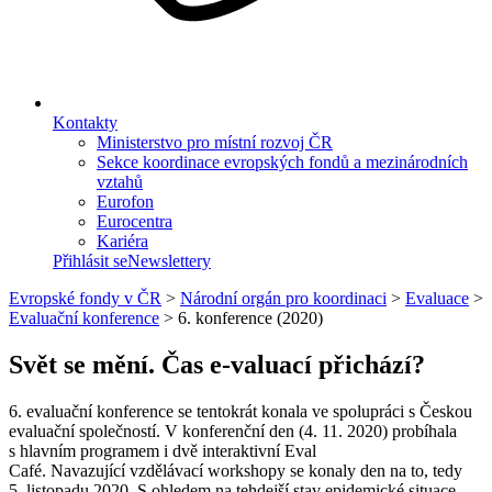
Kontakty
Ministerstvo pro místní rozvoj ČR
Sekce koordinace evropských fondů a mezinárodních
vztahů
Eurofon
Eurocentra
Kariéra
Přihlásit se
Newslettery
Evropské fondy v ČR
>
Národní orgán pro koordinaci
>
Evaluace
>
Evaluační konference
>
6. konference (2020)
Svět se mění. Čas e-valuací přichází?
6. evaluační konference se tentokrát konala ve spolupráci s Českou
evaluační společností. V konferenční den (4. 11. 2020) probíhala
s hlavním programem i dvě interaktivní Eval
Café. Navazující vzdělávací workshopy se konaly den na to, tedy
5. listopadu 2020. S ohledem na tehdejší stav epidemické situace