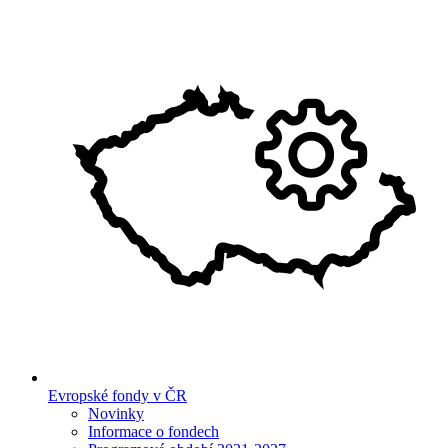
Evropské fondy v ČR
Novinky
Informace o fondech