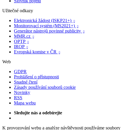
Slovník pojmů
Užitečné odkazy
Elektronická žádost (ISKP21+)

Monitorovací systém (MS2021+)

Generátor nástrojů povinné publicity

MMR.cz

OPTP

IROP

Evropská komise v ČR

Web
GDPR
Prohlášení o přístupnosti
Snadné čtení
Zásady používání souborů cookie
Novinky
RSS
Mapa webu
Sledujte nás a odebírejte
K provozování webu a analýze návštěvnosti používáme soubory