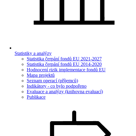
Statistiky a analýzy
Statistika čerpání fondů EU 2021-2027
Statistika čerpání fondů EU 2014-2020
Hodnocení rizik implementace fondů EU
Mapa projektů
Seznam operací (příjemců)
Indikátory - co bylo podpořeno
Evaluace a analýzy (knihovna evaluací)
Publikace