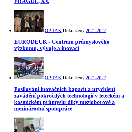
PRAGUE, a.s.
OP TAK
Dokončený
2021-2027
EURODECK - Centrum průmyslového
výzkumu, vývoje a inovací
OP TAK
Dokončený
2021-2027
Posilování inovačních kapacit a urychlení
zavádění pokročilých technologií v leteckém a
kosmickém průmyslu díky mezioborové a
mezinárodní spolupráce