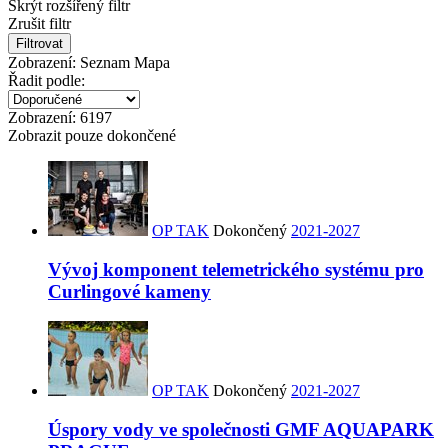
Skrýt rozšířený filtr
Zrušit filtr
Filtrovat
Zobrazení:
Seznam
Mapa
Řadit podle:
Zobrazení:
6197
Zobrazit pouze dokončené
OP TAK
Dokončený
2021-2027
Vývoj komponent telemetrického systému pro
Curlingové kameny
OP TAK
Dokončený
2021-2027
Úspory vody ve společnosti GMF AQUAPARK