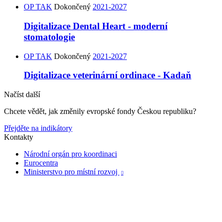
OP TAK
Dokončený
2021-2027
Digitalizace Dental Heart - moderní
stomatologie
OP TAK
Dokončený
2021-2027
Digitalizace veterinární ordinace - Kadaň
254
367
108
315
780
406
408
790
27
1007
338
351
415
629
Načíst další
Chcete vědět, jak změnily evropské fondy Českou republiku?
Přejděte na indikátory
Kontakty
Národní orgán pro koordinaci
Eurocentra
Ministerstvo pro místní rozvoj
