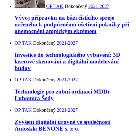
OP TAK
Dokončený
2021-2027
Vývoj přípravku na bázi čistícího spreje
určeného k podpůrnému ošetření pokožky při
onemocnění atopickým ekzémem
OP TAK
Dokončený
2021-2027
Investice do technologického vybavení: 3D
laserové skenování a digitální modelování
budov
OP TAK
Dokončený
2021-2027
Technologie pro zubní ordinaci MDDr.
Lubomíra Šedy
OP TAK
Dokončený
2021-2027
Zvýšení digitální úrovně ve společnosti
Autoskla BENONE s. r. o.