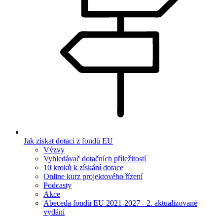
Jak získat dotaci z fondů EU
Výzvy
Vyhledávač dotačních příležitostí
10 kroků k získání dotace
Online kurz projektového řízení
Podcasty
Akce
Abeceda fondů EU 2021-2027 - 2. aktualizované
vydání