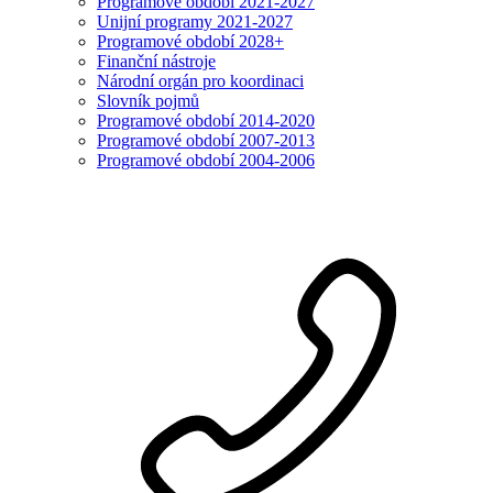
Programové období 2021-2027
Unijní programy 2021-2027
Programové období 2028+
Finanční nástroje
Národní orgán pro koordinaci
Slovník pojmů
Programové období 2014-2020
Programové období 2007-2013
Programové období 2004-2006