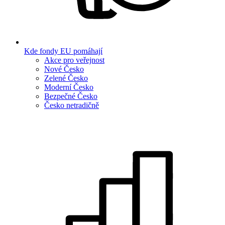
Kde fondy EU pomáhají
Akce pro veřejnost
Nové Česko
Zelené Česko
Moderní Česko
Bezpečné Česko
Česko netradičně