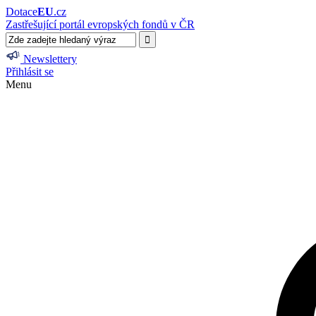
Dotace
EU
.cz
Zastřešující portál evropských fondů v ČR
Newslettery
Přihlásit se
Menu