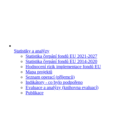
Statistiky a analýzy
Statistika čerpání fondů EU 2021-2027
Statistika čerpání fondů EU 2014-2020
Hodnocení rizik implementace fondů EU
Mapa projektů
Seznam operací (příjemců)
Indikátory - co bylo podpořeno
Evaluace a analýzy (knihovna evaluací)
Publikace