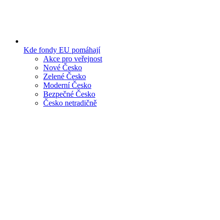
Kde fondy EU pomáhají
Akce pro veřejnost
Nové Česko
Zelené Česko
Moderní Česko
Bezpečné Česko
Česko netradičně