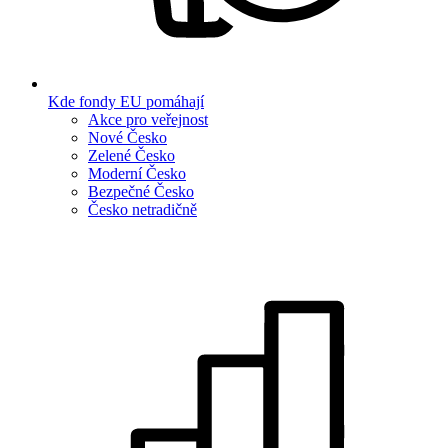
Kde fondy EU pomáhají
Akce pro veřejnost
Nové Česko
Zelené Česko
Moderní Česko
Bezpečné Česko
Česko netradičně