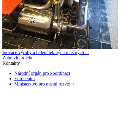
Inovace výroby a balení tekutých mléčných ...
Zobrazit projekt
Kontakty
Národní orgán pro koordinaci
Eurocentra
Ministerstvo pro místní rozvoj
