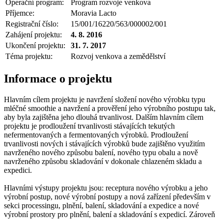
Operační program:
Program rozvoje venkova
Příjemce:
Moravia Lacto
Registrační číslo:
15/001/16220/563/000002/001
Zahájení projektu:
4. 8. 2016
Ukončení projektu:
31. 7. 2017
Téma projektu:
Rozvoj venkova a zemědělství
Informace o projektu
Hlavním cílem projektu je navržení složení nového výrobku typu
mléčné smoothie a navržení a prověření jeho výrobního postupu tak,
aby byla zajištěna jeho dlouhá trvanlivost. Dalším hlavním cílem
projektu je prodloužení trvanlivosti stávajících tekutých
nefermentovaných a fermentovaných výrobků. Prodloužení
trvanlivosti nových i stávajících výrobků bude zajištěno využitím
navrženého nového způsobu balení, nového typu obalu a nově
navrženého způsobu skladování v dokonale chlazeném skladu a
expedici.
Hlavními výstupy projektu jsou: receptura nového výrobku a jeho
výrobní postup, nové výrobní postupy a nová zařízení především v
sekci processingu, plnění, balení, skladování a expedice a nové
výrobní prostory pro plnění, balení a skladování s expedicí. Zároveň