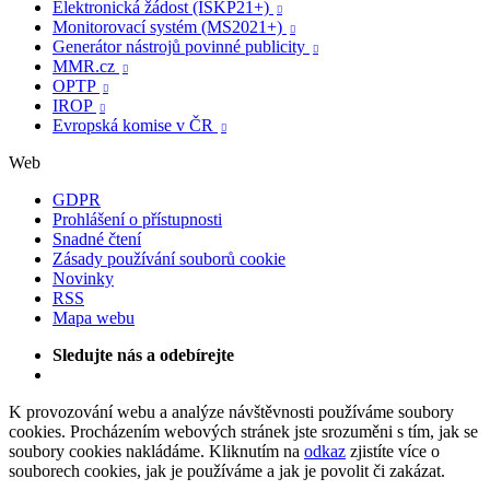
Elektronická žádost (ISKP21+)

Monitorovací systém (MS2021+)

Generátor nástrojů povinné publicity

MMR.cz

OPTP

IROP

Evropská komise v ČR

Web
GDPR
Prohlášení o přístupnosti
Snadné čtení
Zásady používání souborů cookie
Novinky
RSS
Mapa webu
Sledujte nás a odebírejte
K provozování webu a analýze návštěvnosti používáme soubory
cookies. Procházením webových stránek jste srozuměni s tím, jak se
soubory cookies nakládáme. Kliknutím na
odkaz
zjistíte více o
souborech cookies, jak je používáme a jak je povolit či zakázat.