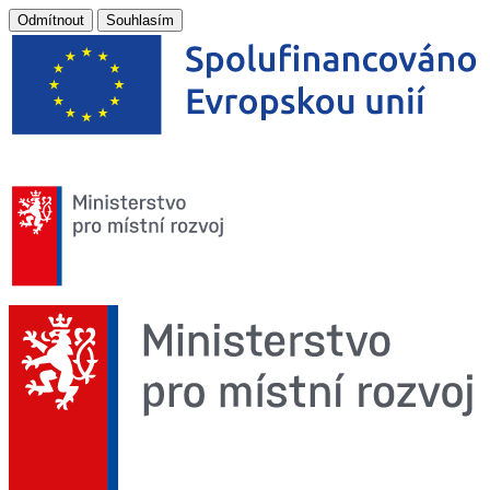
Odmítnout
Souhlasím