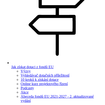
Jak získat dotaci z fondů EU
Výzvy
Vyhledávač dotačních příležitostí
10 kroků k získání dotace
Online kurz projektového řízení
Podcasty
Akce
Abeceda fondů EU 2021-2027 - 2. aktualizované
vydání