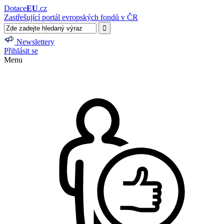
Dotace
EU
.cz
Zastřešující portál evropských fondů v ČR
Newslettery
Přihlásit se
Menu