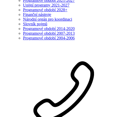
Programové období 2021-2027
Unijní programy 2021-2027
Programové období 2028+
Finanční nástroje
Národní orgán pro koordinaci
Slovník pojmů
Programové období 2014-2020
Programové období 2007-2013
Programové období 2004-2006