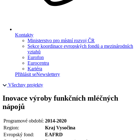
Kontakty
Ministerstvo pro místní rozvoj ČR
Sekce koordinace evropských fondů a mezinárodních
vztahů
Eurofon
Eurocentra
Kariéra
Přihlásit se
Newslettery
Všechny projekty
Inovace výroby funkčních mléčných
nápojů
Programové období:
2014-2020
Region:
Kraj Vysočina
Evropský fond:
EAFRD