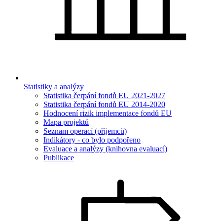
Statistiky a analýzy
Statistika čerpání fondů EU 2021-2027
Statistika čerpání fondů EU 2014-2020
Hodnocení rizik implementace fondů EU
Mapa projektů
Seznam operací (příjemců)
Indikátory - co bylo podpořeno
Evaluace a analýzy (knihovna evaluací)
Publikace