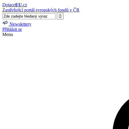
Dotace
EU
.cz
Zastřešující portál evropských fondů v ČR
Newslettery
Přihlásit se
Menu