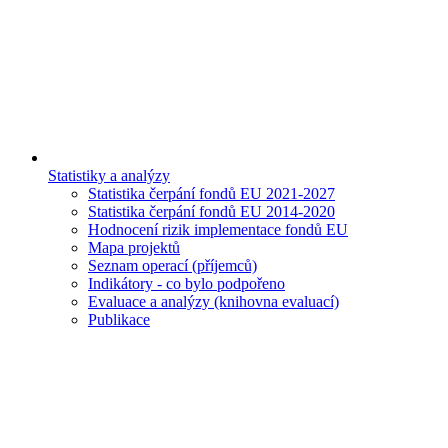
Statistiky a analýzy
Statistika čerpání fondů EU 2021-2027
Statistika čerpání fondů EU 2014-2020
Hodnocení rizik implementace fondů EU
Mapa projektů
Seznam operací (příjemců)
Indikátory - co bylo podpořeno
Evaluace a analýzy (knihovna evaluací)
Publikace