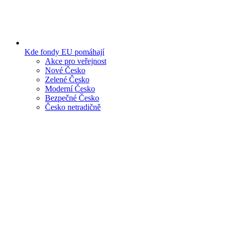
Kde fondy EU pomáhají
Akce pro veřejnost
Nové Česko
Zelené Česko
Moderní Česko
Bezpečné Česko
Česko netradičně