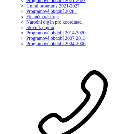
Programové období 2021-2027
Unijní programy 2021-2027
Programové období 2028+
Finanční nástroje
Národní orgán pro koordinaci
Slovník pojmů
Programové období 2014-2020
Programové období 2007-2013
Programové období 2004-2006