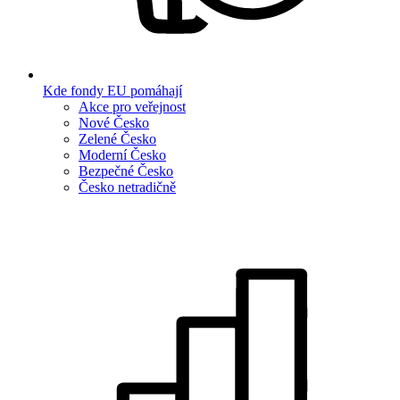
Kde fondy EU pomáhají
Akce pro veřejnost
Nové Česko
Zelené Česko
Moderní Česko
Bezpečné Česko
Česko netradičně