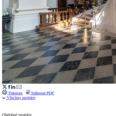
Tisknout
Stáhnout PDF
Všechny projekty
Obdobné projekty