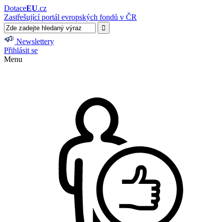
Dotace
EU
.cz
Zastřešující portál evropských fondů v ČR
Newslettery
Přihlásit se
Menu