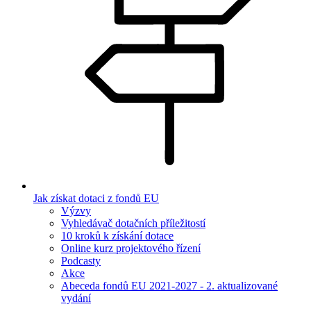
Jak získat dotaci z fondů EU
Výzvy
Vyhledávač dotačních příležitostí
10 kroků k získání dotace
Online kurz projektového řízení
Podcasty
Akce
Abeceda fondů EU 2021-2027 - 2. aktualizované
vydání