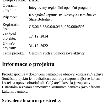
Evropský fond:
ERDF
Operační
Integrovaný regionální operační program
program:
Kolegiátní kapitula sv. Kosmy a Damiána ve
Příjemce:
Staré Boleslavi
Registrační
CZ.06.3.33/0.0/0.0/16_059/0004595
číslo:
Zahájení
17. 12. 2014
projektu:
Ukončení
31. 12. 2022
projektu:
Téma projektu:
Cestovní ruch a volnočasové aktivity
Informace o projektu
Projekt spočívá v dokončení památkové obnovy kostela sv.Václava.
Součástí projektu je i revitalizace zahrady rozprostírající se kolem
kostela a oprava ohradní zdi. Celý areál kostela je zapsán v
Ústředním seznamu nemovitých kulturních památek jako národní
kulturní památky.
Schválené finanční prostředky