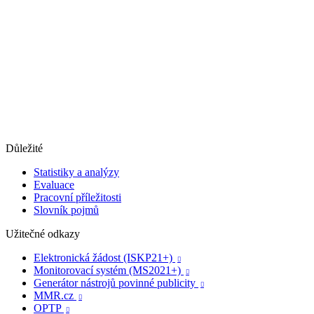
Důležité
Statistiky a analýzy
Evaluace
Pracovní příležitosti
Slovník pojmů
Užitečné odkazy
Elektronická žádost (ISKP21+)

Monitorovací systém (MS2021+)

Generátor nástrojů povinné publicity

MMR.cz

OPTP
