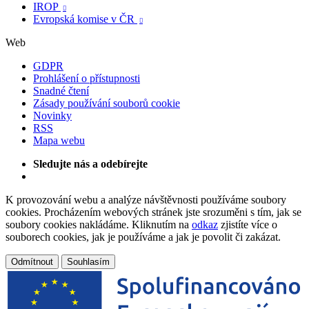
IROP

Evropská komise v ČR

Web
GDPR
Prohlášení o přístupnosti
Snadné čtení
Zásady používání souborů cookie
Novinky
RSS
Mapa webu
Sledujte nás a odebírejte
K provozování webu a analýze návštěvnosti používáme soubory
cookies. Procházením webových stránek jste srozuměni s tím, jak se
soubory cookies nakládáme. Kliknutím na
odkaz
zjistíte více o
souborech cookies, jak je používáme a jak je povolit či zakázat.
Odmítnout
Souhlasím