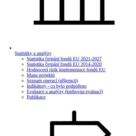
Statistiky a analýzy
Statistika čerpání fondů EU 2021-2027
Statistika čerpání fondů EU 2014-2020
Hodnocení rizik implementace fondů EU
Mapa projektů
Seznam operací (příjemců)
Indikátory - co bylo podpořeno
Evaluace a analýzy (knihovna evaluací)
Publikace