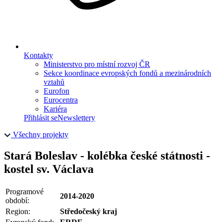
Kontakty
Ministerstvo pro místní rozvoj ČR
Sekce koordinace evropských fondů a mezinárodních
vztahů
Eurofon
Eurocentra
Kariéra
Přihlásit se
Newslettery
Všechny projekty
Stará Boleslav - kolébka české státnosti -
kostel sv. Václava
Programové
2014-2020
období:
Region:
Středočeský kraj