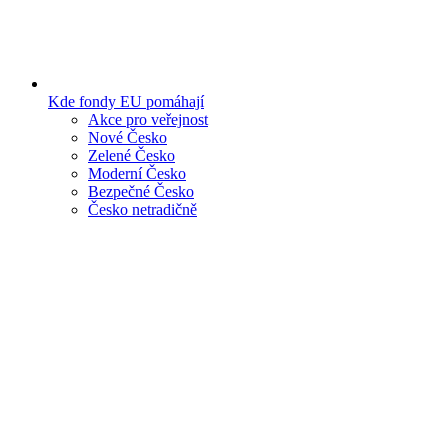
Kde fondy EU pomáhají
Akce pro veřejnost
Nové Česko
Zelené Česko
Moderní Česko
Bezpečné Česko
Česko netradičně