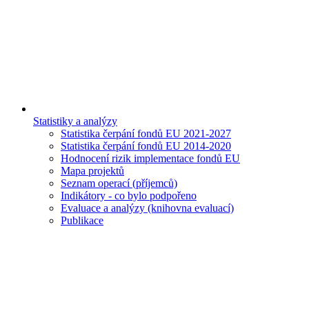
Statistiky a analýzy
Statistika čerpání fondů EU 2021-2027
Statistika čerpání fondů EU 2014-2020
Hodnocení rizik implementace fondů EU
Mapa projektů
Seznam operací (příjemců)
Indikátory - co bylo podpořeno
Evaluace a analýzy (knihovna evaluací)
Publikace