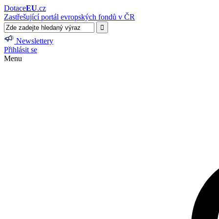
Dotace
EU
.cz
Zastřešující portál evropských fondů v ČR
Newslettery
Přihlásit se
Menu