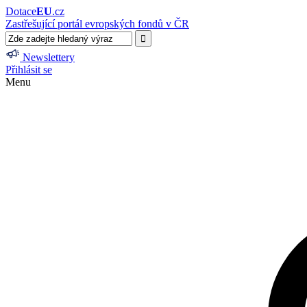
Dotace
EU
.cz
Zastřešující portál evropských fondů v ČR
Newslettery
Přihlásit se
Menu