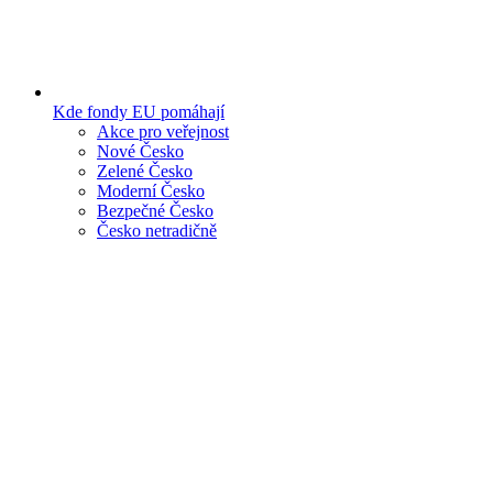
Kde fondy EU pomáhají
Akce pro veřejnost
Nové Česko
Zelené Česko
Moderní Česko
Bezpečné Česko
Česko netradičně