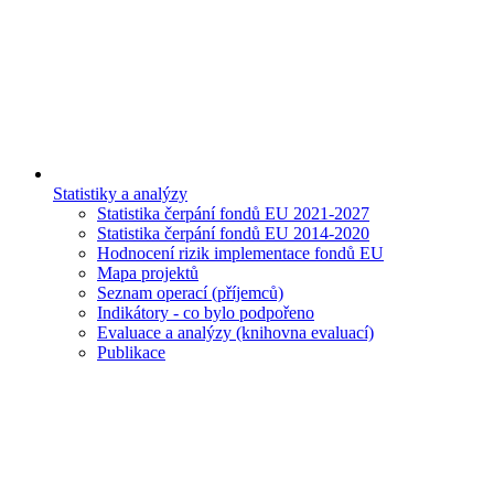
Statistiky a analýzy
Statistika čerpání fondů EU 2021-2027
Statistika čerpání fondů EU 2014-2020
Hodnocení rizik implementace fondů EU
Mapa projektů
Seznam operací (příjemců)
Indikátory - co bylo podpořeno
Evaluace a analýzy (knihovna evaluací)
Publikace