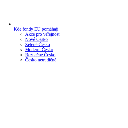
Kde fondy EU pomáhají
Akce pro veřejnost
Nové Česko
Zelené Česko
Moderní Česko
Bezpečné Česko
Česko netradičně