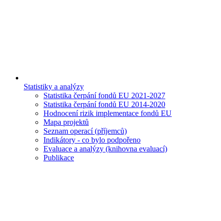
Statistiky a analýzy
Statistika čerpání fondů EU 2021-2027
Statistika čerpání fondů EU 2014-2020
Hodnocení rizik implementace fondů EU
Mapa projektů
Seznam operací (příjemců)
Indikátory - co bylo podpořeno
Evaluace a analýzy (knihovna evaluací)
Publikace