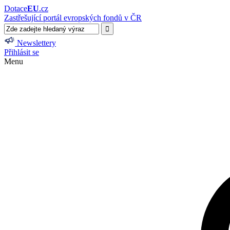
Dotace
EU
.cz
Zastřešující portál evropských fondů v ČR
Newslettery
Přihlásit se
Menu