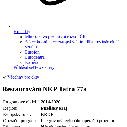
Kontakty
Ministerstvo pro místní rozvoj ČR
Sekce koordinace evropských fondů a mezinárodních
vztahů
Eurofon
Eurocentra
Kariéra
Přihlásit se
Newslettery
Všechny projekty
Restaurování NKP Tatra 77a
Programové období:
2014-2020
Region:
Plzeňský kraj
Evropský fond:
ERDF
Operační program:
Integrovaný regionální operační program
Příjemce:
Národní technické muzeum