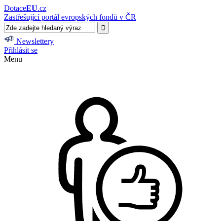
Dotace
EU
.cz
Zastřešující portál evropských fondů v ČR
Newslettery
Přihlásit se
Menu