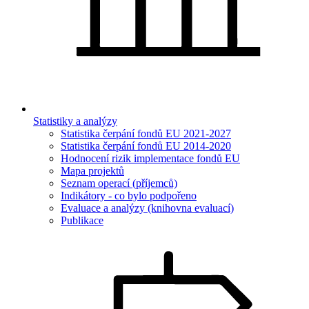
Statistiky a analýzy
Statistika čerpání fondů EU 2021-2027
Statistika čerpání fondů EU 2014-2020
Hodnocení rizik implementace fondů EU
Mapa projektů
Seznam operací (příjemců)
Indikátory - co bylo podpořeno
Evaluace a analýzy (knihovna evaluací)
Publikace