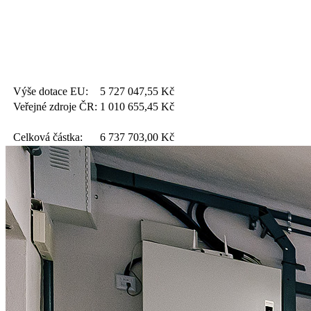
Výše dotace EU:
5 727 047,55
Kč
Veřejné zdroje ČR:
1 010 655,45
Kč
Celková částka:
6 737 703,00
Kč