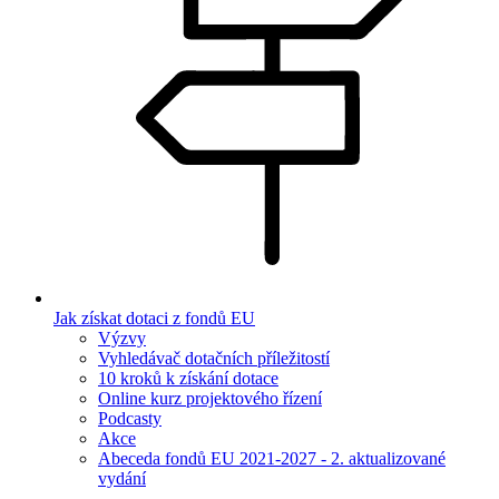
Jak získat dotaci z fondů EU
Výzvy
Vyhledávač dotačních příležitostí
10 kroků k získání dotace
Online kurz projektového řízení
Podcasty
Akce
Abeceda fondů EU 2021-2027 - 2. aktualizované
vydání