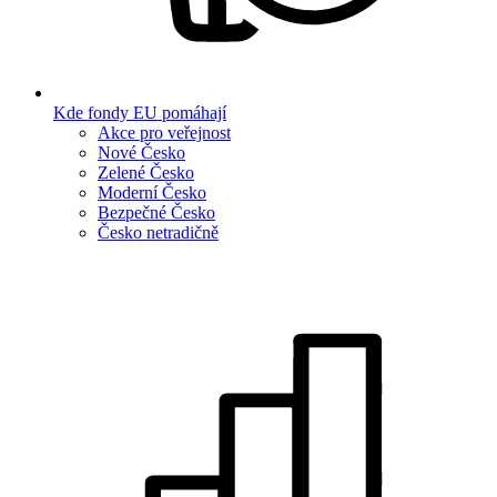
Kde fondy EU pomáhají
Akce pro veřejnost
Nové Česko
Zelené Česko
Moderní Česko
Bezpečné Česko
Česko netradičně