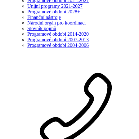
Programové období 2021-2027
Unijní programy 2021-2027
Programové období 2028+
Finanční nástroje
Národní orgán pro koordinaci
Slovník pojmů
Programové období 2014-2020
Programové období 2007-2013
Programové období 2004-2006