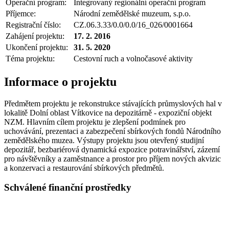
Operační program:
Integrovaný regionální operační program
Příjemce:
Národní zemědělské muzeum, s.p.o.
Registrační číslo:
CZ.06.3.33/0.0/0.0/16_026/0001664
Zahájení projektu:
17. 2. 2016
Ukončení projektu:
31. 5. 2020
Téma projektu:
Cestovní ruch a volnočasové aktivity
Informace o projektu
Předmětem projektu je rekonstrukce stávajících průmyslových hal v
lokalitě Dolní oblast Vítkovice na depozitárně - expoziční objekt
NZM. Hlavním cílem projektu je zlepšení podmínek pro
uchovávání, prezentaci a zabezpečení sbírkových fondů Národního
zemědělského muzea. Výstupy projektu jsou otevřený studijní
depozitář, bezbariérová dynamická expozice potravinářství, zázemí
pro návštěvníky a zaměstnance a prostor pro příjem nových akvizic
a konzervaci a restaurování sbírkových předmětů.
Schválené finanční prostředky