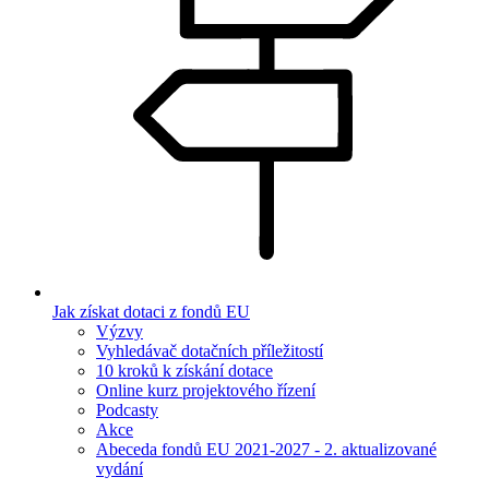
Jak získat dotaci z fondů EU
Výzvy
Vyhledávač dotačních příležitostí
10 kroků k získání dotace
Online kurz projektového řízení
Podcasty
Akce
Abeceda fondů EU 2021-2027 - 2. aktualizované
vydání