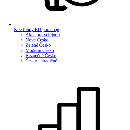
Kde fondy EU pomáhají
Akce pro veřejnost
Nové Česko
Zelené Česko
Moderní Česko
Bezpečné Česko
Česko netradičně