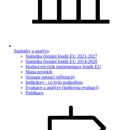
Statistiky a analýzy
Statistika čerpání fondů EU 2021-2027
Statistika čerpání fondů EU 2014-2020
Hodnocení rizik implementace fondů EU
Mapa projektů
Seznam operací (příjemců)
Indikátory - co bylo podpořeno
Evaluace a analýzy (knihovna evaluací)
Publikace