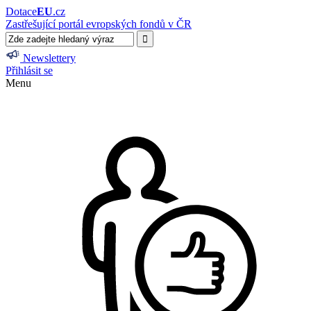
Dotace
EU
.cz
Zastřešující portál evropských fondů v ČR
Newslettery
Přihlásit se
Menu