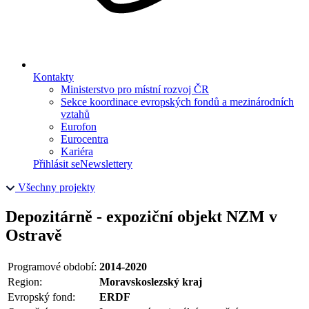
Kontakty
Ministerstvo pro místní rozvoj ČR
Sekce koordinace evropských fondů a mezinárodních
vztahů
Eurofon
Eurocentra
Kariéra
Přihlásit se
Newslettery
Všechny projekty
Depozitárně - expoziční objekt NZM v
Ostravě
Programové období:
2014-2020
Region:
Moravskoslezský kraj
Evropský fond:
ERDF