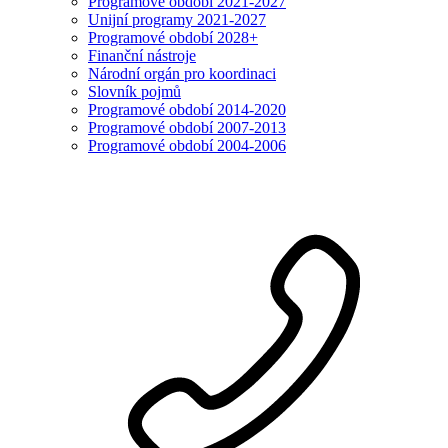
Programové období 2021-2027
Unijní programy 2021-2027
Programové období 2028+
Finanční nástroje
Národní orgán pro koordinaci
Slovník pojmů
Programové období 2014-2020
Programové období 2007-2013
Programové období 2004-2006