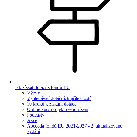
Jak získat dotaci z fondů EU
Výzvy
Vyhledávač dotačních příležitostí
10 kroků k získání dotace
Online kurz projektového řízení
Podcasty
Akce
Abeceda fondů EU 2021-2027 - 2. aktualizované
vydání