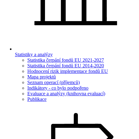
Statistiky a analýzy
Statistika čerpání fondů EU 2021-2027
Statistika čerpání fondů EU 2014-2020
Hodnocení rizik implementace fondů EU
Mapa projektů
Seznam operací (příjemců)
Indikátory - co bylo podpořeno
Evaluace a analýzy (knihovna evaluací)
Publikace