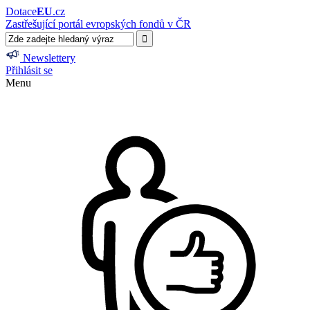
Dotace
EU
.cz
Zastřešující portál evropských fondů v ČR
Newslettery
Přihlásit se
Menu