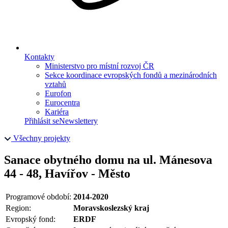
Kontakty
Ministerstvo pro místní rozvoj ČR
Sekce koordinace evropských fondů a mezinárodních
vztahů
Eurofon
Eurocentra
Kariéra
Přihlásit se
Newslettery
Všechny projekty
Sanace obytného domu na ul. Mánesova
44 - 48, Havířov - Město
Programové období:
2014-2020
Region:
Moravskoslezský kraj
Evropský fond:
ERDF