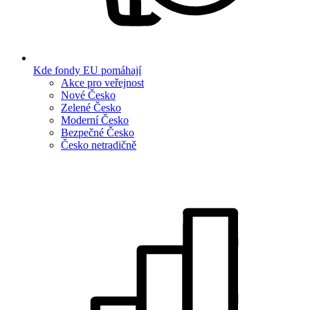
Kde fondy EU pomáhají
Akce pro veřejnost
Nové Česko
Zelené Česko
Moderní Česko
Bezpečné Česko
Česko netradičně