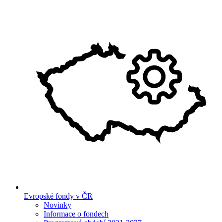
Evropské fondy v ČR
Novinky
Informace o fondech