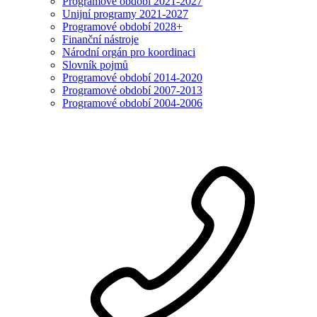
Programové období 2021-2027
Unijní programy 2021-2027
Programové období 2028+
Finanční nástroje
Národní orgán pro koordinaci
Slovník pojmů
Programové období 2014-2020
Programové období 2007-2013
Programové období 2004-2006