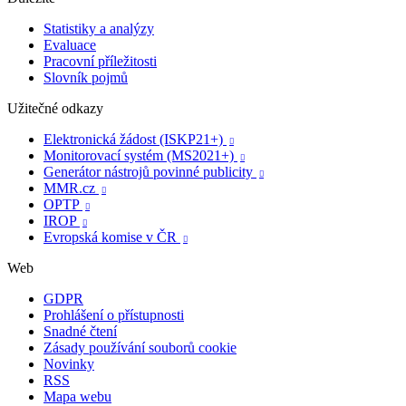
Statistiky a analýzy
Evaluace
Pracovní příležitosti
Slovník pojmů
Užitečné odkazy
Elektronická žádost (ISKP21+)

Monitorovací systém (MS2021+)

Generátor nástrojů povinné publicity

MMR.cz

OPTP

IROP

Evropská komise v ČR

Web
GDPR
Prohlášení o přístupnosti
Snadné čtení
Zásady používání souborů cookie
Novinky
RSS
Mapa webu