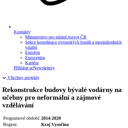
Kontakty
Ministerstvo pro místní rozvoj ČR
Sekce koordinace evropských fondů a mezinárodních
vztahů
Eurofon
Eurocentra
Kariéra
Přihlásit se
Newslettery
Všechny projekty
Rekonstrukce budovy bývalé vodárny na
učebny pro neformální a zájmové
vzdělávání
Programové období:
2014-2020
Region:
Kraj Vysočina