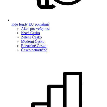
Kde fondy EU pomáhají
Akce pro veřejnost
Nové Česko
Zelené Česko
Moderní Česko
Bezpečné Česko
Česko netradičně