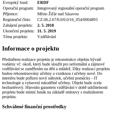
Evropský fond:
ERDF
Operační program:
Integrovaný regionální operační program
Příjemce:
Město Žďár nad Sázavou
Registrační číslo:
CZ.06.2.67/0.0/0.0/16_054/0004893
Zahájení projektu:
2. 5. 2018
Ukončení projektu:
31. 5. 2019
Téma projektu:
Vzdělávání
Informace o projektu
Předmětem realizace projektu je rekonstrukce objektu bývalé
vodárny vč. okolí, který bude sloužit pro neformální a zájmové
vzdělávání se zaměřením na děti a mládež. Díky realizaci projektu
budou rekonstruovány učebny a vzniknou i učebny nové. Do
interiéru bude pořízen nový nábytek, učební pomůcky - IT
technologie a vybavení rukodělné učebny. Objekt bude zcela
bezbariérový. Hlavním garantem vzdělávání v době udržitelnosti
projektu bude místní Junák na základě smlouvy s realizátorem
projektu.
Schválené finanční prostředky