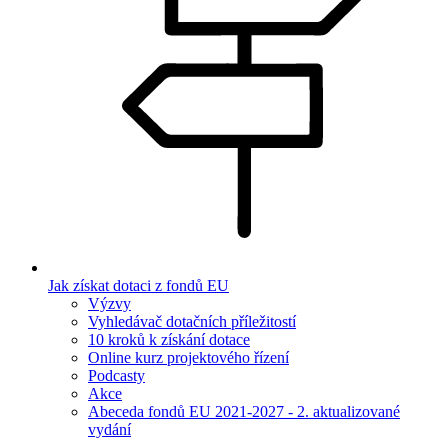
Jak získat dotaci z fondů EU
Výzvy
Vyhledávač dotačních příležitostí
10 kroků k získání dotace
Online kurz projektového řízení
Podcasty
Akce
Abeceda fondů EU 2021-2027 - 2. aktualizované
vydání