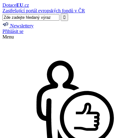
Dotace
EU
.cz
Zastřešující portál evropských fondů v ČR
Newslettery
Přihlásit se
Menu