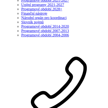
Programové období 2021-2027
Unijní programy 2021-2027
Programové období 2028+
Finanční nástroje
Národní orgán pro koordinaci
Slovník pojmů
Programové období 2014-2020
Programové období 2007-2013
Programové období 2004-2006