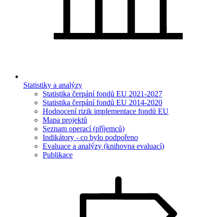
Statistiky a analýzy
Statistika čerpání fondů EU 2021-2027
Statistika čerpání fondů EU 2014-2020
Hodnocení rizik implementace fondů EU
Mapa projektů
Seznam operací (příjemců)
Indikátory - co bylo podpořeno
Evaluace a analýzy (knihovna evaluací)
Publikace