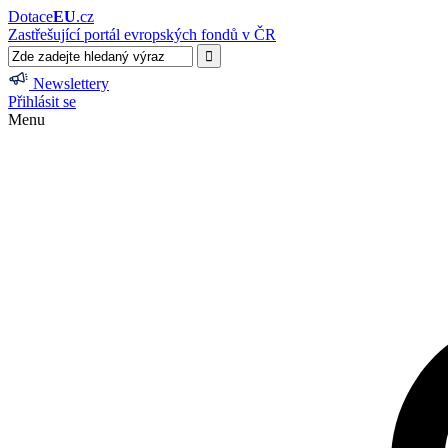
Dotace
EU
.cz
Zastřešující portál evropských fondů v ČR
Newslettery
Přihlásit se
Menu