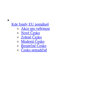
Kde fondy EU pomáhají
Akce pro veřejnost
Nové Česko
Zelené Česko
Moderní Česko
Bezpečné Česko
Česko netradičně