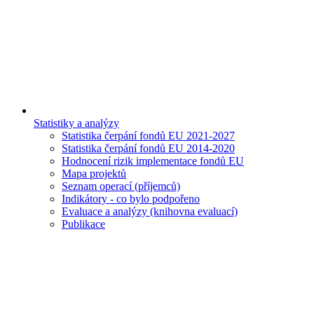
Statistiky a analýzy
Statistika čerpání fondů EU 2021-2027
Statistika čerpání fondů EU 2014-2020
Hodnocení rizik implementace fondů EU
Mapa projektů
Seznam operací (příjemců)
Indikátory - co bylo podpořeno
Evaluace a analýzy (knihovna evaluací)
Publikace