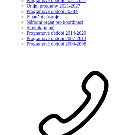
Programové období 2021-2027
Unijní programy 2021-2027
Programové období 2028+
Finanční nástroje
Národní orgán pro koordinaci
Slovník pojmů
Programové období 2014-2020
Programové období 2007-2013
Programové období 2004-2006