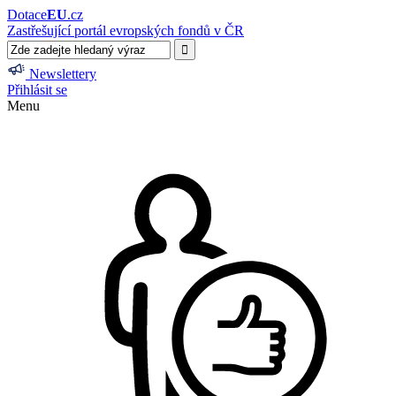
Dotace
EU
.cz
Zastřešující portál evropských fondů v ČR
Newslettery
Přihlásit se
Menu