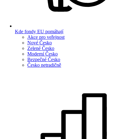
Kde fondy EU pomáhají
Akce pro veřejnost
Nové Česko
Zelené Česko
Moderní Česko
Bezpečné Česko
Česko netradičně