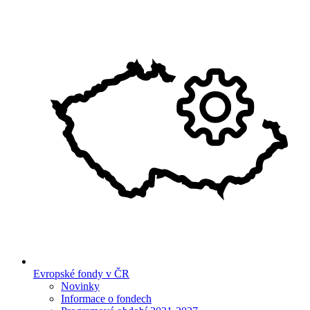
Evropské fondy v ČR
Novinky
Informace o fondech