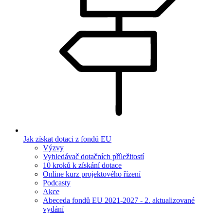
Jak získat dotaci z fondů EU
Výzvy
Vyhledávač dotačních příležitostí
10 kroků k získání dotace
Online kurz projektového řízení
Podcasty
Akce
Abeceda fondů EU 2021-2027 - 2. aktualizované
vydání