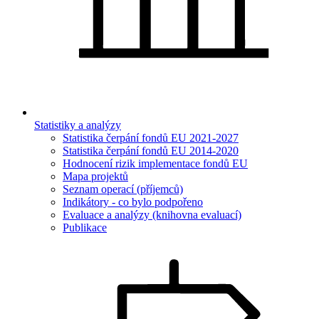
Statistiky a analýzy
Statistika čerpání fondů EU 2021-2027
Statistika čerpání fondů EU 2014-2020
Hodnocení rizik implementace fondů EU
Mapa projektů
Seznam operací (příjemců)
Indikátory - co bylo podpořeno
Evaluace a analýzy (knihovna evaluací)
Publikace