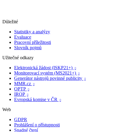
Důležité
Statistiky a analýzy
Evaluace
Pracovní příležitosti
Slovník pojmů
Užitečné odkazy
Elektronická žádost (ISKP21+)

Monitorovací systém (MS2021+)

Generátor nástrojů povinné publicity

MMR.cz

OPTP

IROP

Evropská komise v ČR

Web
GDPR
Prohlášení o přístupnosti
Snadné čtení