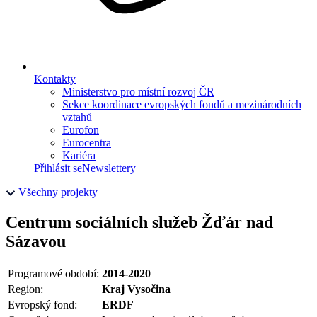
Kontakty
Ministerstvo pro místní rozvoj ČR
Sekce koordinace evropských fondů a mezinárodních
vztahů
Eurofon
Eurocentra
Kariéra
Přihlásit se
Newslettery
Všechny projekty
Centrum sociálních služeb Žďár nad
Sázavou
Programové období:
2014-2020
Region:
Kraj Vysočina
Evropský fond:
ERDF