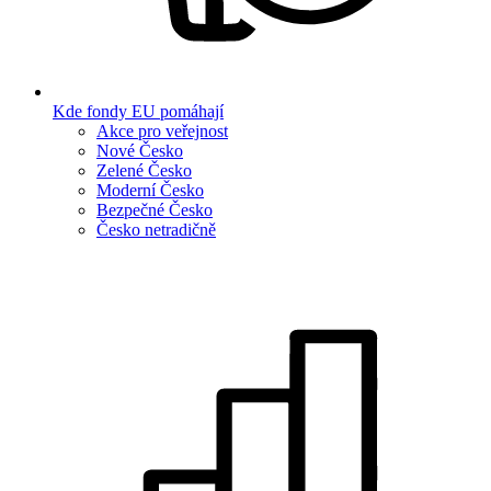
Kde fondy EU pomáhají
Akce pro veřejnost
Nové Česko
Zelené Česko
Moderní Česko
Bezpečné Česko
Česko netradičně