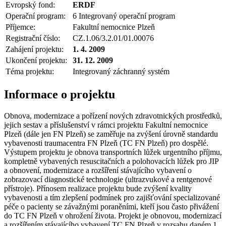
Evropský fond:
ERDF
Operační program:
6 Integrovaný operační program
Příjemce:
Fakultní nemocnice Plzeň
Registrační číslo:
CZ.1.06/3.2.01/01.00076
Zahájení projektu:
1. 4. 2009
Ukončení projektu:
31. 12. 2009
Téma projektu:
Integrovaný záchranný systém
Informace o projektu
Obnova, modernizace a pořízení nových zdravotnických prostředků,
jejich sestav a příslušenství v rámci projektu Fakultní nemocnice
Plzeň (dále jen FN Plzeň) se zaměřuje na zvýšení úrovně standardu
vybavenosti traumacentra FN Plzeň (TC FN Plzeň) pro dospělé.
Výstupem projektu je obnova transportních lůžek urgentního příjmu,
kompletně vybavených resuscitačních a polohovacích lůžek pro JIP
a obnovení, modernizace a rozšíření stávajícího vybavení o
zobrazovací diagnostické technologie (ultrazvukové a rentgenové
přístroje). Přínosem realizace projektu bude zvýšení kvality
vybavenosti a tím zlepšení podmínek pro zajišťování specializované
péče o pacienty se závažnými poraněními, kteří jsou často přivážení
do TC FN Plzeň v ohrožení života. Projekt je obnovou, modernizací
a rozšířením stávajícího vybavení TC FN Plzeň v rozsahu daném 1.