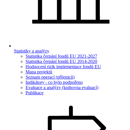
Statistiky a analýzy
Statistika čerpání fondů EU 2021-2027
Statistika čerpání fondů EU 2014-2020
Hodnocení rizik implementace fondů EU
Mapa projektů
Seznam operací (příjemců)
Indikátory - co bylo podpořeno
Evaluace a analýzy (knihovna evaluací)
Publikace