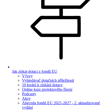
Jak získat dotaci z fondů EU
Výzvy
Vyhledávač dotačních příležitostí
10 kroků k získání dotace
Online kurz projektového řízení
Podcasty
Akce
Abeceda fondů EU 2021-2027 - 2. aktualizované
vydání