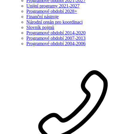
Programové období 2021-2027
Unijní programy 2021-2027
Programové období 2028+
Finanční nástroje
Národní orgán pro koordinaci
Slovník pojmů
Programové období 2014-2020
Programové období 2007-2013
Programové období 2004-2006