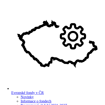
Evropské fondy v ČR
Novinky
Informace o fondech