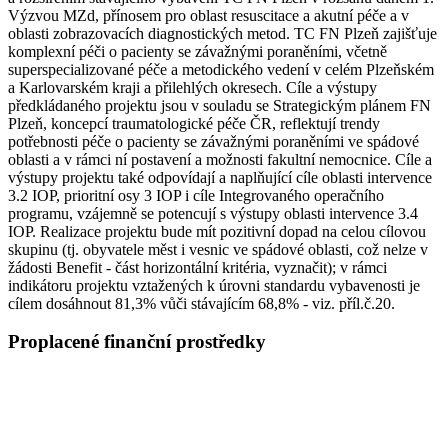
Výzvou MZd, přínosem pro oblast resuscitace a akutní péče a v
oblasti zobrazovacích diagnostických metod. TC FN Plzeň zajišťuje
komplexní péči o pacienty se závažnými poraněními, včetně
superspecializované péče a metodického vedení v celém Plzeňském
a Karlovarském kraji a přilehlých okresech. Cíle a výstupy
předkládaného projektu jsou v souladu se Strategickým plánem FN
Plzeň, koncepcí traumatologické péče ČR, reflektují trendy
potřebnosti péče o pacienty se závažnými poraněními ve spádové
oblasti a v rámci ní postavení a možnosti fakultní nemocnice. Cíle a
výstupy projektu také odpovídají a naplňující cíle oblasti intervence
3.2 IOP, prioritní osy 3 IOP i cíle Integrovaného operačního
programu, vzájemně se potencují s výstupy oblasti intervence 3.4
IOP. Realizace projektu bude mít pozitivní dopad na celou cílovou
skupinu (tj. obyvatele měst i vesnic ve spádové oblasti, což nelze v
žádosti Benefit - část horizontální kritéria, vyznačit); v rámci
indikátoru projektu vztažených k úrovni standardu vybavenosti je
cílem dosáhnout 81,3% vůči stávajícím 68,8% - viz. příl.č.20.
Proplacené finanční prostředky