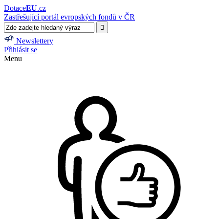
Dotace
EU
.cz
Zastřešující portál evropských fondů v ČR
Newslettery
Přihlásit se
Menu