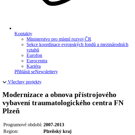
Kontakty
Ministerstvo pro místní rozvoj ČR
Sekce koordinace evropských fondů a mezinárodních
vztahů
Eurofon
Eurocentra
Kariéra
Přihlásit se
Newslettery
Všechny projekty
Modernizace a obnova přístrojového
vybavení traumatologického centra FN
Plzeň
Programové období:
2007-2013
Region:
Plzeňský kraj