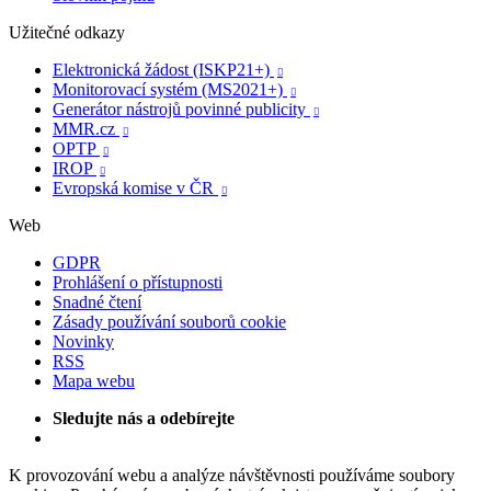
Užitečné odkazy
Elektronická žádost (ISKP21+)

Monitorovací systém (MS2021+)

Generátor nástrojů povinné publicity

MMR.cz

OPTP

IROP

Evropská komise v ČR

Web
GDPR
Prohlášení o přístupnosti
Snadné čtení
Zásady používání souborů cookie
Novinky
RSS
Mapa webu
Sledujte nás a odebírejte
K provozování webu a analýze návštěvnosti používáme soubory