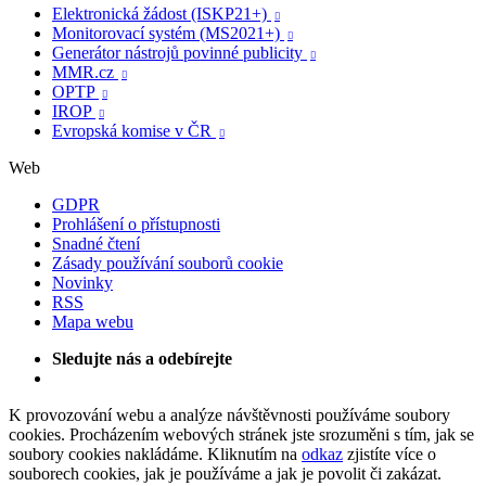
Elektronická žádost (ISKP21+)

Monitorovací systém (MS2021+)

Generátor nástrojů povinné publicity

MMR.cz

OPTP

IROP

Evropská komise v ČR

Web
GDPR
Prohlášení o přístupnosti
Snadné čtení
Zásady používání souborů cookie
Novinky
RSS
Mapa webu
Sledujte nás a odebírejte
K provozování webu a analýze návštěvnosti používáme soubory
cookies. Procházením webových stránek jste srozuměni s tím, jak se
soubory cookies nakládáme. Kliknutím na
odkaz
zjistíte více o
souborech cookies, jak je používáme a jak je povolit či zakázat.