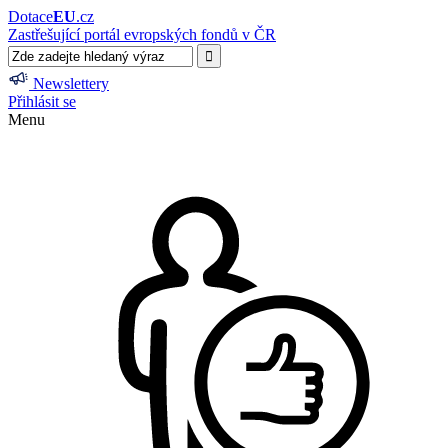
Dotace
EU
.cz
Zastřešující portál evropských fondů v ČR
Newslettery
Přihlásit se
Menu