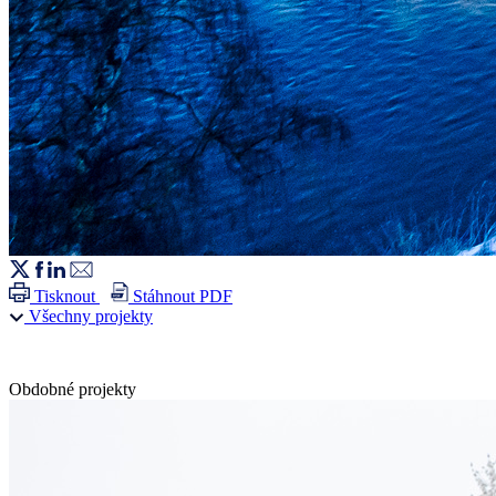
Tisknout
Stáhnout PDF
Všechny projekty
Obdobné projekty