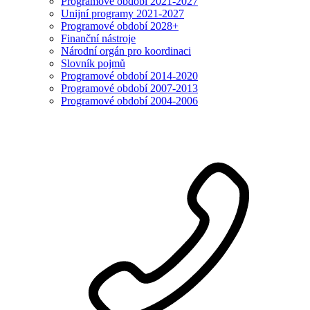
Programové období 2021-2027
Unijní programy 2021-2027
Programové období 2028+
Finanční nástroje
Národní orgán pro koordinaci
Slovník pojmů
Programové období 2014-2020
Programové období 2007-2013
Programové období 2004-2006