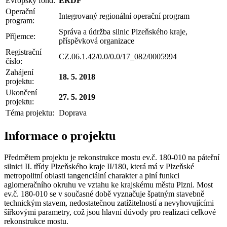
Evropský fond:
ERDF
Operační
Integrovaný regionální operační program
program:
Správa a údržba silnic Plzeňského kraje,
Příjemce:
příspěvková organizace
Registrační
CZ.06.1.42/0.0/0.0/17_082/0005994
číslo:
Zahájení
18. 5. 2018
projektu:
Ukončení
27. 5. 2019
projektu:
Téma projektu:
Doprava
Informace o projektu
Předmětem projektu je rekonstrukce mostu ev.č. 180-010 na páteřní
silnici II. třídy Plzeňského kraje II/180, která má v Plzeňské
metropolitní oblasti tangenciální charakter a plní funkci
aglomeračního okruhu ve vztahu ke krajskému městu Plzni. Most
ev.č. 180-010 se v současné době vyznačuje špatným stavebně
technickým stavem, nedostatečnou zatížitelností a nevyhovujícími
šířkovými parametry, což jsou hlavní důvody pro realizaci celkové
rekonstrukce mostu.