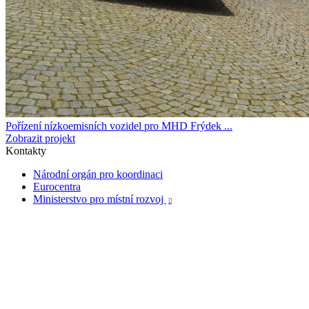
Pořízení nízkoemisních vozidel pro MHD Frýdek ...
Zobrazit projekt
Kontakty
Národní orgán pro koordinaci
Eurocentra
Ministerstvo pro místní rozvoj
