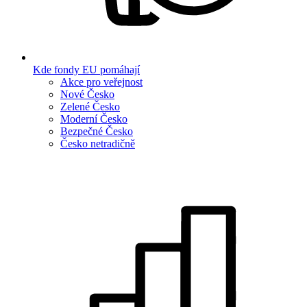
Kde fondy EU pomáhají
Akce pro veřejnost
Nové Česko
Zelené Česko
Moderní Česko
Bezpečné Česko
Česko netradičně