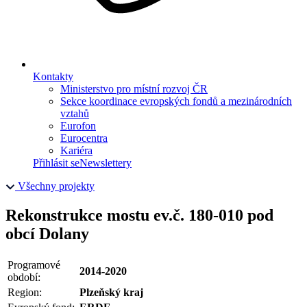
Kontakty
Ministerstvo pro místní rozvoj ČR
Sekce koordinace evropských fondů a mezinárodních
vztahů
Eurofon
Eurocentra
Kariéra
Přihlásit se
Newslettery
Všechny projekty
Rekonstrukce mostu ev.č. 180-010 pod
obcí Dolany
Programové
2014-2020
období:
Region:
Plzeňský kraj