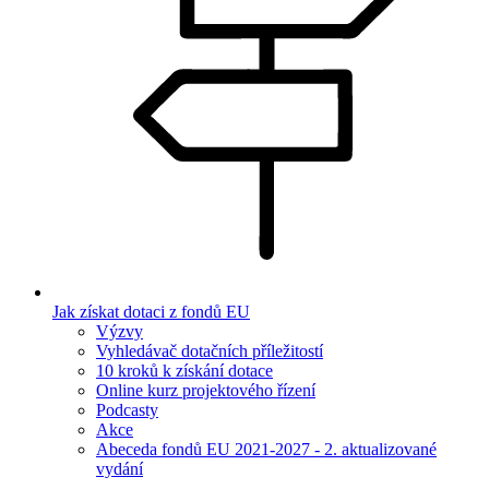
Jak získat dotaci z fondů EU
Výzvy
Vyhledávač dotačních příležitostí
10 kroků k získání dotace
Online kurz projektového řízení
Podcasty
Akce
Abeceda fondů EU 2021-2027 - 2. aktualizované
vydání