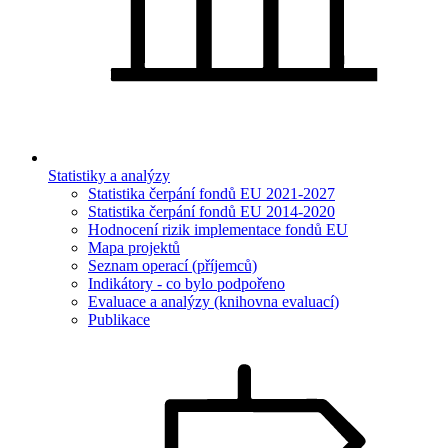
Statistiky a analýzy
Statistika čerpání fondů EU 2021-2027
Statistika čerpání fondů EU 2014-2020
Hodnocení rizik implementace fondů EU
Mapa projektů
Seznam operací (příjemců)
Indikátory - co bylo podpořeno
Evaluace a analýzy (knihovna evaluací)
Publikace