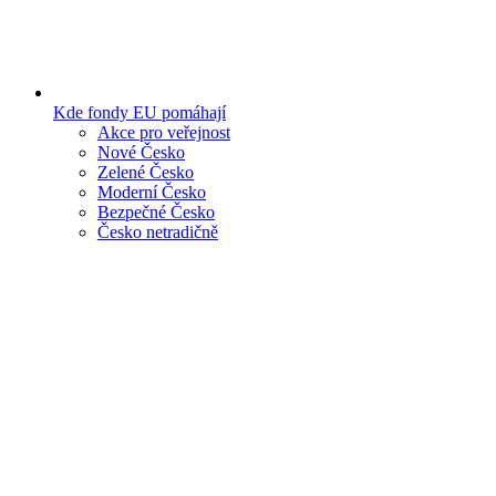
Kde fondy EU pomáhají
Akce pro veřejnost
Nové Česko
Zelené Česko
Moderní Česko
Bezpečné Česko
Česko netradičně