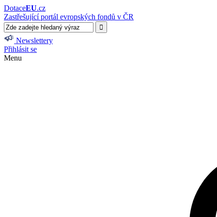
Dotace
EU
.cz
Zastřešující portál evropských fondů v ČR
Newslettery
Přihlásit se
Menu