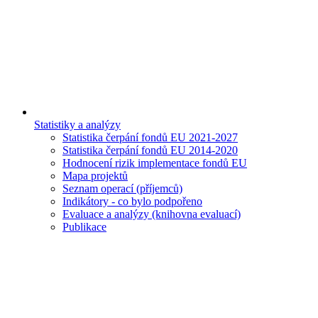
Statistiky a analýzy
Statistika čerpání fondů EU 2021-2027
Statistika čerpání fondů EU 2014-2020
Hodnocení rizik implementace fondů EU
Mapa projektů
Seznam operací (příjemců)
Indikátory - co bylo podpořeno
Evaluace a analýzy (knihovna evaluací)
Publikace