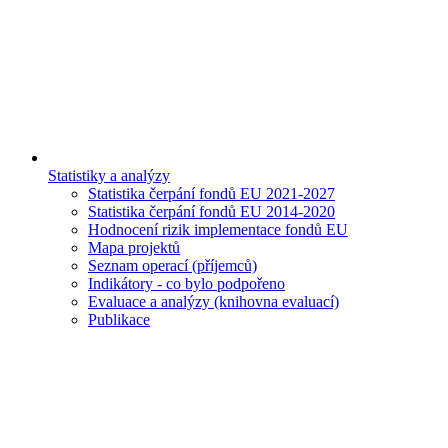
Statistiky a analýzy
Statistika čerpání fondů EU 2021-2027
Statistika čerpání fondů EU 2014-2020
Hodnocení rizik implementace fondů EU
Mapa projektů
Seznam operací (příjemců)
Indikátory - co bylo podpořeno
Evaluace a analýzy (knihovna evaluací)
Publikace