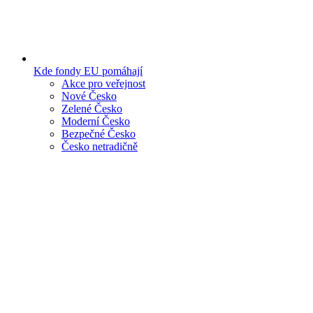
Kde fondy EU pomáhají
Akce pro veřejnost
Nové Česko
Zelené Česko
Moderní Česko
Bezpečné Česko
Česko netradičně