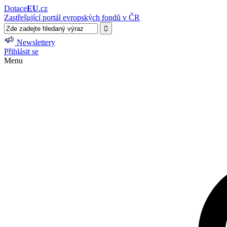
Dotace
EU
.cz
Zastřešující portál evropských fondů v ČR
Newslettery
Přihlásit se
Menu