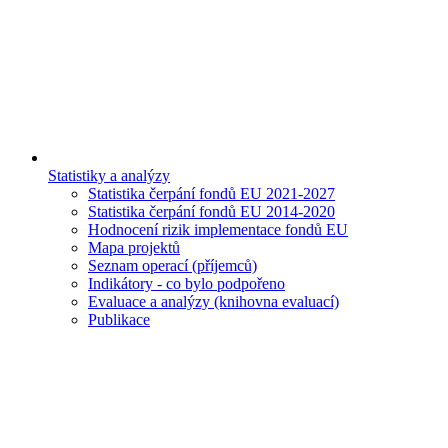
Statistiky a analýzy
Statistika čerpání fondů EU 2021-2027
Statistika čerpání fondů EU 2014-2020
Hodnocení rizik implementace fondů EU
Mapa projektů
Seznam operací (příjemců)
Indikátory - co bylo podpořeno
Evaluace a analýzy (knihovna evaluací)
Publikace