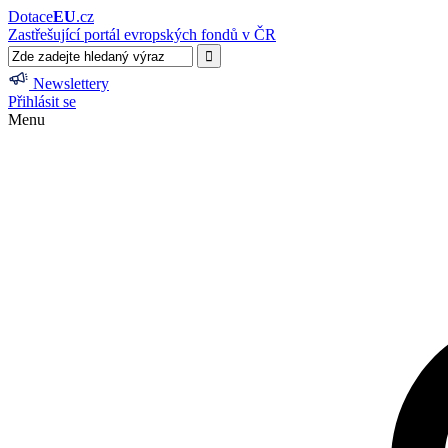
Dotace
EU
.cz
Zastřešující portál evropských fondů v ČR
Newslettery
Přihlásit se
Menu