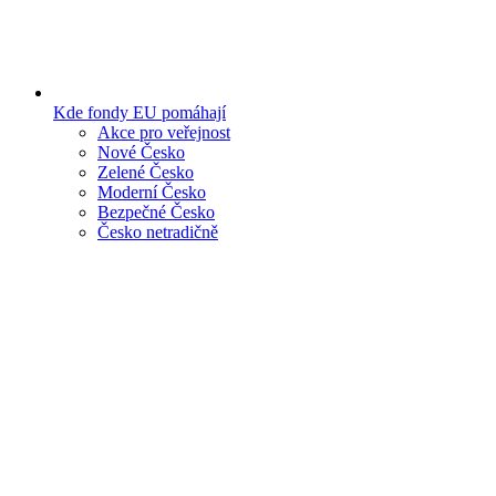
Kde fondy EU pomáhají
Akce pro veřejnost
Nové Česko
Zelené Česko
Moderní Česko
Bezpečné Česko
Česko netradičně