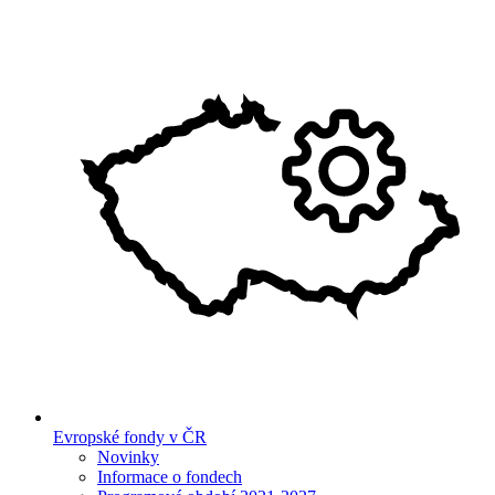
Evropské fondy v ČR
Novinky
Informace o fondech