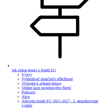
Jak získat dotaci z fondů EU
Výzvy
Vyhledávač dotačních příležitostí
10 kroků k získání dotace
Online kurz projektového řízení
Podcasty
Akce
Abeceda fondů EU 2021-2027 - 2. aktualizované
vydání