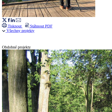
Tisknout
Stáhnout PDF
Všechny projekty
Obdobné projekty