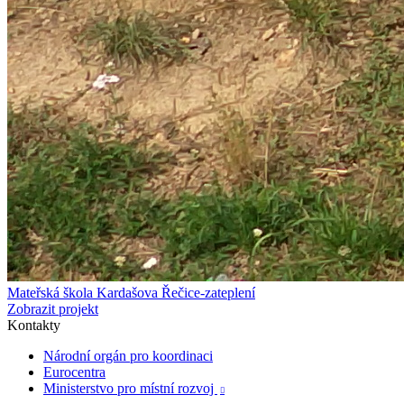
Mateřská škola Kardašova Řečice-zateplení
Zobrazit projekt
Kontakty
Národní orgán pro koordinaci
Eurocentra
Ministerstvo pro místní rozvoj
