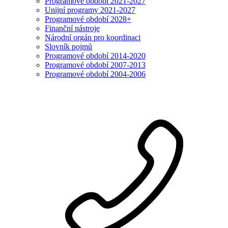
Programové období 2021-2027
Unijní programy 2021-2027
Programové období 2028+
Finanční nástroje
Národní orgán pro koordinaci
Slovník pojmů
Programové období 2014-2020
Programové období 2007-2013
Programové období 2004-2006