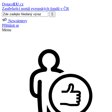
Dotace
EU
.cz
Zastřešující portál evropských fondů v ČR
Newslettery
Přihlásit se
Menu