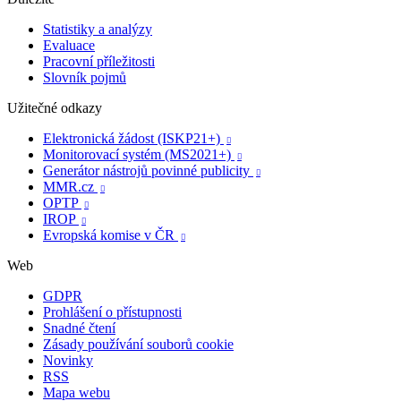
Statistiky a analýzy
Evaluace
Pracovní příležitosti
Slovník pojmů
Užitečné odkazy
Elektronická žádost (ISKP21+)

Monitorovací systém (MS2021+)

Generátor nástrojů povinné publicity

MMR.cz

OPTP

IROP

Evropská komise v ČR

Web
GDPR
Prohlášení o přístupnosti
Snadné čtení
Zásady používání souborů cookie
Novinky
RSS
Mapa webu