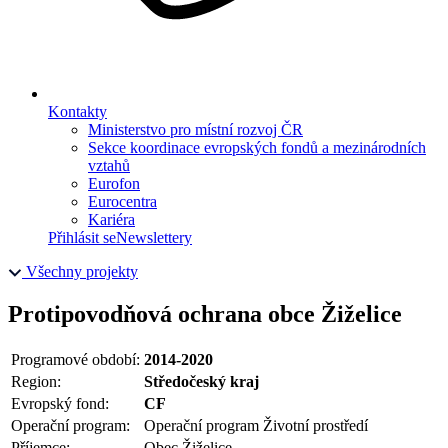
Kontakty
Ministerstvo pro místní rozvoj ČR
Sekce koordinace evropských fondů a mezinárodních
vztahů
Eurofon
Eurocentra
Kariéra
Přihlásit se
Newslettery
Všechny projekty
Protipovodňová ochrana obce Žiželice
Programové období:
2014-2020
Region:
Středočeský kraj
Evropský fond:
CF
Operační program:
Operační program Životní prostředí
Příjemce:
Obec Žiželice