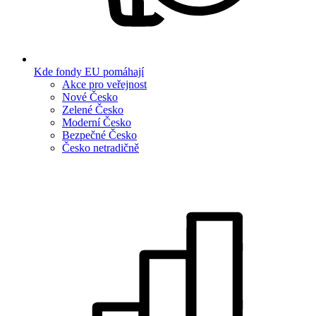
Kde fondy EU pomáhají
Akce pro veřejnost
Nové Česko
Zelené Česko
Moderní Česko
Bezpečné Česko
Česko netradičně