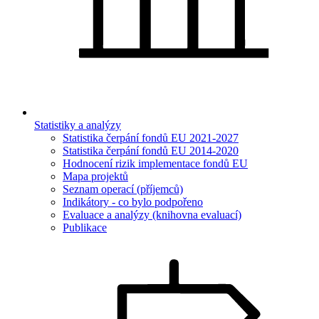
Statistiky a analýzy
Statistika čerpání fondů EU 2021-2027
Statistika čerpání fondů EU 2014-2020
Hodnocení rizik implementace fondů EU
Mapa projektů
Seznam operací (příjemců)
Indikátory - co bylo podpořeno
Evaluace a analýzy (knihovna evaluací)
Publikace