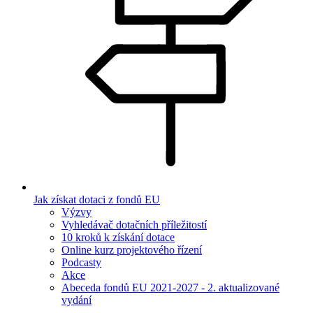
Jak získat dotaci z fondů EU
Výzvy
Vyhledávač dotačních příležitostí
10 kroků k získání dotace
Online kurz projektového řízení
Podcasty
Akce
Abeceda fondů EU 2021-2027 - 2. aktualizované
vydání