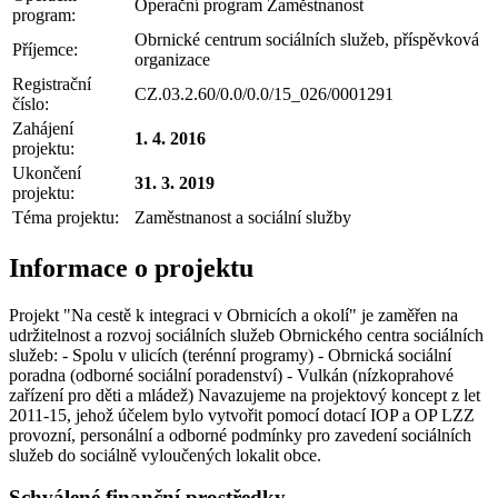
Operační program Zaměstnanost
program:
Obrnické centrum sociálních služeb, příspěvková
Příjemce:
organizace
Registrační
CZ.03.2.60/0.0/0.0/15_026/0001291
číslo:
Zahájení
1. 4. 2016
projektu:
Ukončení
31. 3. 2019
projektu:
Téma projektu:
Zaměstnanost a sociální služby
Informace o projektu
Projekt "Na cestě k integraci v Obrnicích a okolí" je zaměřen na
udržitelnost a rozvoj sociálních služeb Obrnického centra sociálních
služeb: - Spolu v ulicích (terénní programy) - Obrnická sociální
poradna (odborné sociální poradenství) - Vulkán (nízkoprahové
zařízení pro děti a mládež) Navazujeme na projektový koncept z let
2011-15, jehož účelem bylo vytvořit pomocí dotací IOP a OP LZZ
provozní, personální a odborné podmínky pro zavedení sociálních
služeb do sociálně vyloučených lokalit obce.
Schválené finanční prostředky