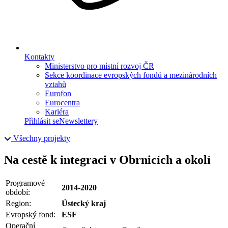
Kontakty
Ministerstvo pro místní rozvoj ČR
Sekce koordinace evropských fondů a mezinárodních
vztahů
Eurofon
Eurocentra
Kariéra
Přihlásit se
Newslettery
Všechny projekty
Na cestě k integraci v Obrnicích a okolí
Programové
2014-2020
období:
Region:
Ústecký kraj
Evropský fond:
ESF
Operační