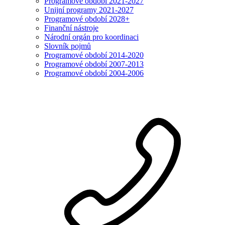
Programové období 2021-2027
Unijní programy 2021-2027
Programové období 2028+
Finanční nástroje
Národní orgán pro koordinaci
Slovník pojmů
Programové období 2014-2020
Programové období 2007-2013
Programové období 2004-2006