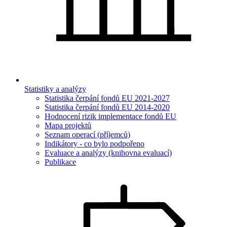
Statistiky a analýzy
Statistika čerpání fondů EU 2021-2027
Statistika čerpání fondů EU 2014-2020
Hodnocení rizik implementace fondů EU
Mapa projektů
Seznam operací (příjemců)
Indikátory - co bylo podpořeno
Evaluace a analýzy (knihovna evaluací)
Publikace