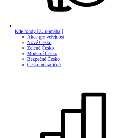
Kde fondy EU pomáhají
Akce pro veřejnost
Nové Česko
Zelené Česko
Moderní Česko
Bezpečné Česko
Česko netradičně