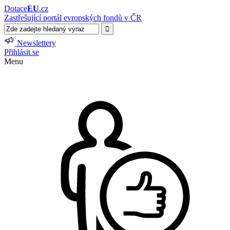
Dotace
EU
.cz
Zastřešující portál evropských fondů v ČR
Newslettery
Přihlásit se
Menu