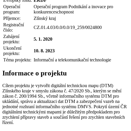
Evropský fond:
ERDF
Operační
Operační program Podnikání a inovace pro
program:
konkurenceschopnost
Příjemce:
Zlínský kraj
Registrační
CZ.01.4.03/0.0/0.0/19_259/0024800
číslo:
Zahájení
5. 1. 2020
projektu:
Ukončení
10. 8. 2023
projektu:
Téma projektu:
Informační a telekomunikační technologie
Informace o projektu
Cílem projektu je vytvořit digitální technickou mapu (DTM)
Zlínského kraje v smyslu zákona č. 47/2020 Sb., kterým se mění
zákon č. 200/1994 Sb., včetně informačního systému DTM pro
ukládání, správu a aktualizaci dat DTM a zabezpečení vazeb na
jednotné rozhraní informačního systému DMVS. Pokrytí území ČR
digitálními technickými mapami je důležitým předpokladem pro
zrychlení přípravy staveb a součástí řešení pro zrychlen stavebních
řízení.