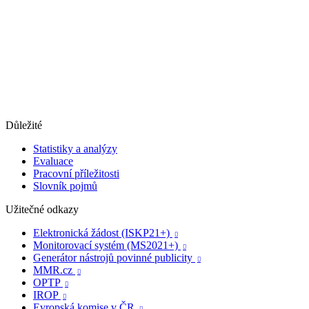
Důležité
Statistiky a analýzy
Evaluace
Pracovní příležitosti
Slovník pojmů
Užitečné odkazy
Elektronická žádost (ISKP21+)

Monitorovací systém (MS2021+)

Generátor nástrojů povinné publicity

MMR.cz

OPTP

IROP

Evropská komise v ČR
