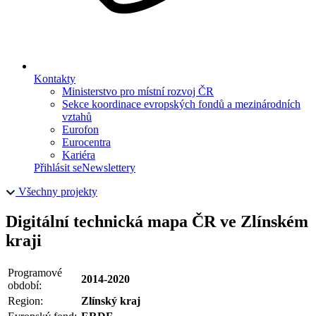
Kontakty
Ministerstvo pro místní rozvoj ČR
Sekce koordinace evropských fondů a mezinárodních
vztahů
Eurofon
Eurocentra
Kariéra
Přihlásit se
Newslettery
Všechny projekty
Digitální technická mapa ČR ve Zlínském
kraji
Programové
2014-2020
období:
Region:
Zlínský kraj