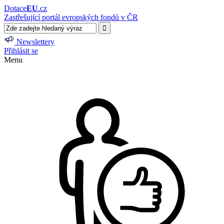
Dotace
EU
.cz
Zastřešující portál evropských fondů v ČR
Newslettery
Přihlásit se
Menu