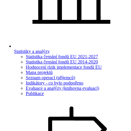
Statistiky a analýzy
Statistika čerpání fondů EU 2021-2027
Statistika čerpání fondů EU 2014-2020
Hodnocení rizik implementace fondů EU
Mapa projektů
Seznam operací (příjemců)
Indikátory - co bylo podpořeno
Evaluace a analýzy (knihovna evaluací)
Publikace