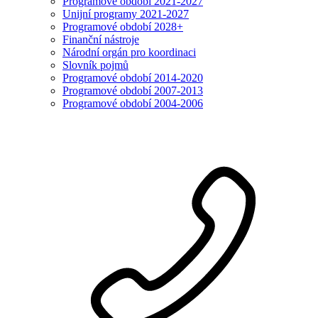
Programové období 2021-2027
Unijní programy 2021-2027
Programové období 2028+
Finanční nástroje
Národní orgán pro koordinaci
Slovník pojmů
Programové období 2014-2020
Programové období 2007-2013
Programové období 2004-2006