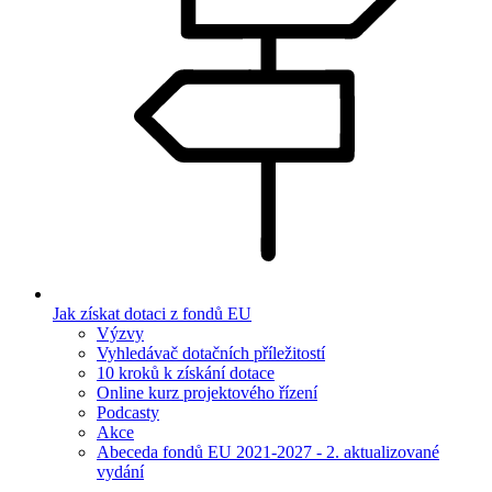
Jak získat dotaci z fondů EU
Výzvy
Vyhledávač dotačních příležitostí
10 kroků k získání dotace
Online kurz projektového řízení
Podcasty
Akce
Abeceda fondů EU 2021-2027 - 2. aktualizované
vydání