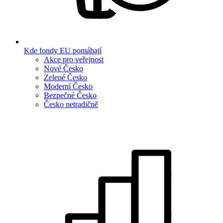
Kde fondy EU pomáhají
Akce pro veřejnost
Nové Česko
Zelené Česko
Moderní Česko
Bezpečné Česko
Česko netradičně