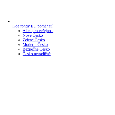
Kde fondy EU pomáhají
Akce pro veřejnost
Nové Česko
Zelené Česko
Moderní Česko
Bezpečné Česko
Česko netradičně