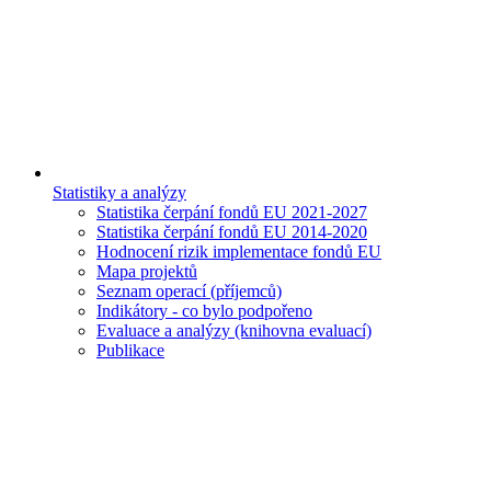
Statistiky a analýzy
Statistika čerpání fondů EU 2021-2027
Statistika čerpání fondů EU 2014-2020
Hodnocení rizik implementace fondů EU
Mapa projektů
Seznam operací (příjemců)
Indikátory - co bylo podpořeno
Evaluace a analýzy (knihovna evaluací)
Publikace