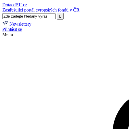
Dotace
EU
.cz
Zastřešující portál evropských fondů v ČR
Newslettery
Přihlásit se
Menu