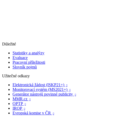
Důležité
Statistiky a analýzy
Evaluace
Pracovní příležitosti
Slovník pojmů
Užitečné odkazy
Elektronická žádost (ISKP21+)

Monitorovací systém (MS2021+)

Generátor nástrojů povinné publicity

MMR.cz

OPTP

IROP

Evropská komise v ČR
