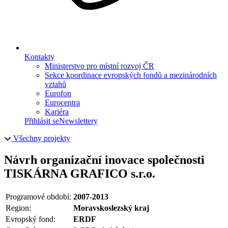
Kontakty
Ministerstvo pro místní rozvoj ČR
Sekce koordinace evropských fondů a mezinárodních
vztahů
Eurofon
Eurocentra
Kariéra
Přihlásit se
Newslettery
Všechny projekty
Návrh organizační inovace společnosti
TISKÁRNA GRAFICO s.r.o.
Programové období:
2007-2013
Region:
Moravskoslezský kraj
Evropský fond:
ERDF