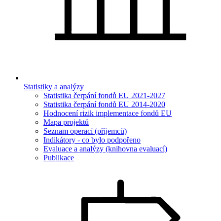
Statistiky a analýzy
Statistika čerpání fondů EU 2021-2027
Statistika čerpání fondů EU 2014-2020
Hodnocení rizik implementace fondů EU
Mapa projektů
Seznam operací (příjemců)
Indikátory - co bylo podpořeno
Evaluace a analýzy (knihovna evaluací)
Publikace