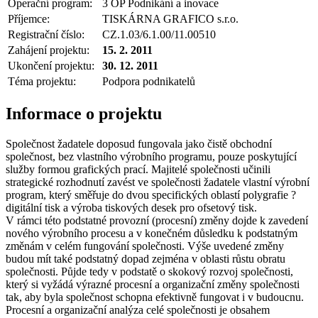
Operační program:
3 OP Podnikání a inovace
Příjemce:
TISKÁRNA GRAFICO s.r.o.
Registrační číslo:
CZ.1.03/6.1.00/11.00510
Zahájení projektu:
15. 2. 2011
Ukončení projektu:
30. 12. 2011
Téma projektu:
Podpora podnikatelů
Informace o projektu
Společnost žadatele doposud fungovala jako čistě obchodní
společnost, bez vlastního výrobního programu, pouze poskytující
služby formou grafických prací. Majitelé společnosti učinili
strategické rozhodnutí zavést ve společnosti žadatele vlastní výrobní
program, který směřuje do dvou specifických oblastí polygrafie ?
digitální tisk a výroba tiskových desek pro ofsetový tisk.
V rámci této podstatné provozní (procesní) změny dojde k zavedení
nového výrobního procesu a v konečném důsledku k podstatným
změnám v celém fungování společnosti. Výše uvedené změny
budou mít také podstatný dopad zejména v oblasti růstu obratu
společnosti. Půjde tedy v podstatě o skokový rozvoj společnosti,
který si vyžádá výrazné procesní a organizační změny společnosti
tak, aby byla společnost schopna efektivně fungovat i v budoucnu.
Procesní a organizační analýza celé společnosti je obsahem