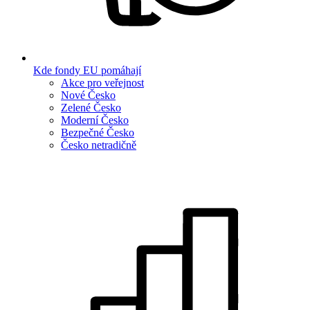
Kde fondy EU pomáhají
Akce pro veřejnost
Nové Česko
Zelené Česko
Moderní Česko
Bezpečné Česko
Česko netradičně