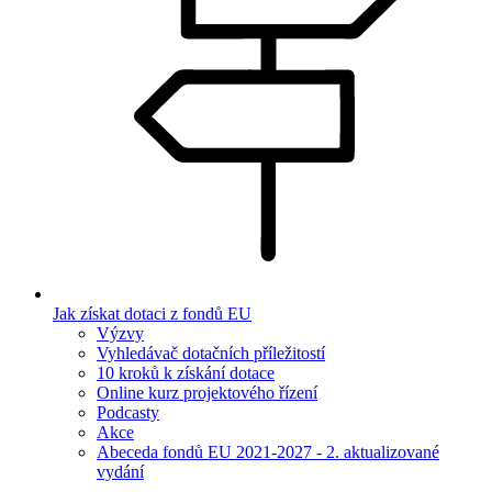
Jak získat dotaci z fondů EU
Výzvy
Vyhledávač dotačních příležitostí
10 kroků k získání dotace
Online kurz projektového řízení
Podcasty
Akce
Abeceda fondů EU 2021-2027 - 2. aktualizované
vydání