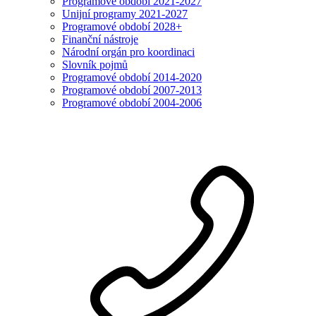
Programové období 2021-2027
Unijní programy 2021-2027
Programové období 2028+
Finanční nástroje
Národní orgán pro koordinaci
Slovník pojmů
Programové období 2014-2020
Programové období 2007-2013
Programové období 2004-2006