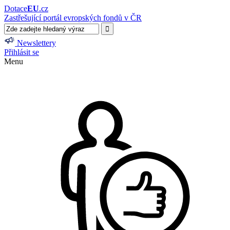
Dotace
EU
.cz
Zastřešující portál evropských fondů v ČR
Newslettery
Přihlásit se
Menu