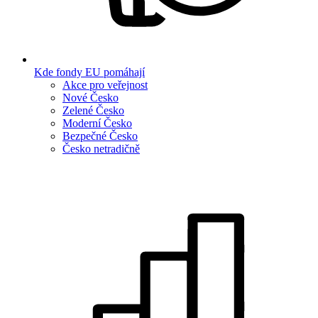
Kde fondy EU pomáhají
Akce pro veřejnost
Nové Česko
Zelené Česko
Moderní Česko
Bezpečné Česko
Česko netradičně