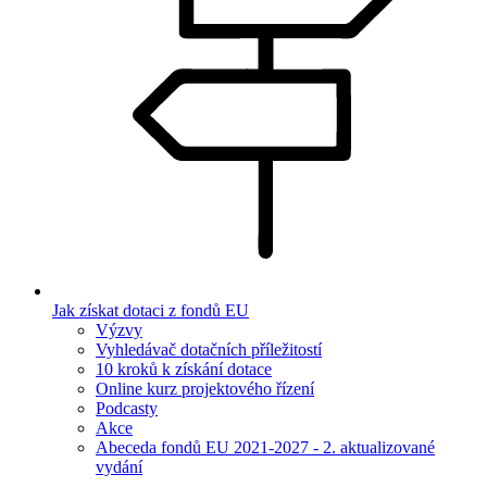
Jak získat dotaci z fondů EU
Výzvy
Vyhledávač dotačních příležitostí
10 kroků k získání dotace
Online kurz projektového řízení
Podcasty
Akce
Abeceda fondů EU 2021-2027 - 2. aktualizované
vydání