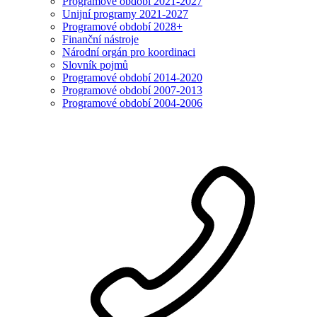
Programové období 2021-2027
Unijní programy 2021-2027
Programové období 2028+
Finanční nástroje
Národní orgán pro koordinaci
Slovník pojmů
Programové období 2014-2020
Programové období 2007-2013
Programové období 2004-2006