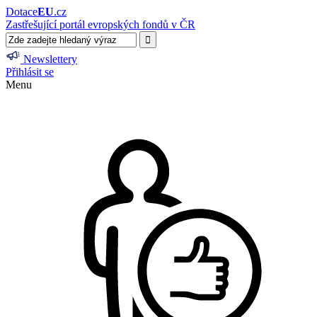
Dotace
EU
.cz
Zastřešující portál evropských fondů v ČR
Newslettery
Přihlásit se
Menu