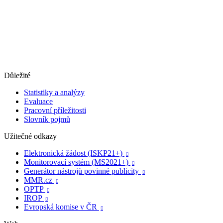
Důležité
Statistiky a analýzy
Evaluace
Pracovní příležitosti
Slovník pojmů
Užitečné odkazy
Elektronická žádost (ISKP21+)

Monitorovací systém (MS2021+)

Generátor nástrojů povinné publicity

MMR.cz

OPTP

IROP

Evropská komise v ČR
