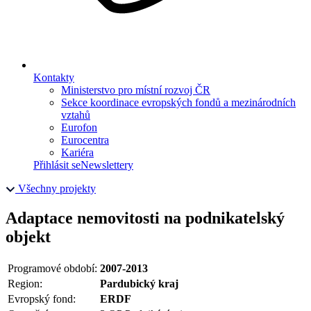
Kontakty
Ministerstvo pro místní rozvoj ČR
Sekce koordinace evropských fondů a mezinárodních
vztahů
Eurofon
Eurocentra
Kariéra
Přihlásit se
Newslettery
Všechny projekty
Adaptace nemovitosti na podnikatelský
objekt
Programové období:
2007-2013
Region:
Pardubický kraj
Evropský fond:
ERDF