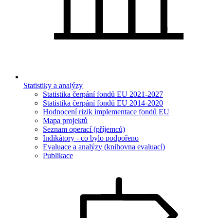
Statistiky a analýzy
Statistika čerpání fondů EU 2021-2027
Statistika čerpání fondů EU 2014-2020
Hodnocení rizik implementace fondů EU
Mapa projektů
Seznam operací (příjemců)
Indikátory - co bylo podpořeno
Evaluace a analýzy (knihovna evaluací)
Publikace