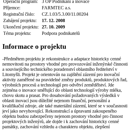
Operační program:
3 OP Podnikání a inovace
Příjemce:
FARMTEC a.s.
Registrační číslo:
CZ.1.03/5.3.00/11.00204
Zahájení projektu:
17. 12. 2008
Ukončení projektu:
27. 10. 2009
Téma projektu:
Podpora podnikatelů
Informace o projektu
-
Předmětem projektu je rekonstrukce a adaptace historicky cenné
nemovitosti na prostory vhodné pro provozování inženýrské činnosti
a souvisejícího technického poradenství oblastního ředitelství v
Litomyšli. Projekt je orientován na zajištění zázemí pro inovační
aktivity zaměřené na pravidelné změny produktů, produktových řad,
výrobních procesů a technologií pro odvětví zemědělství. Jde
zejména o inovace směřující do oblasti technologií výroby mléka,
chovu skotu a prasat. Pro dosahování požadovaných výsledků v
oblasti inovací jsou důležité nejenom finanční, personální a
kvalifikační zdroje, ale také materiální zázemí, které se v současnosti
jeví jako nevyhovující. Rekonstrukcí a úpravami zakoupeného
objektu budou zabezpečeny nejenom prostory vhodné pro činnost
projektových inženýrů, ale dojde i k zachování historicky cenné
památky, zachování vzhledu a charakteru objektu, zlepšení