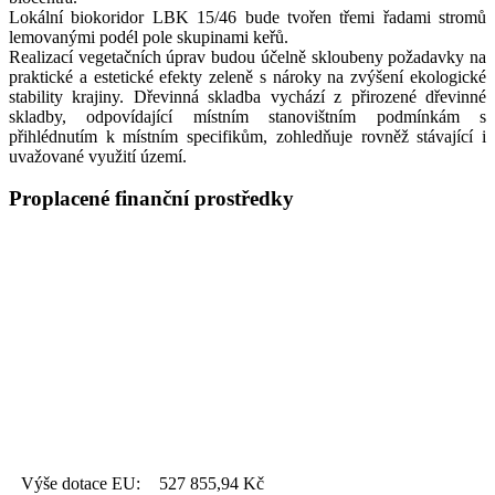
Lokální biokoridor LBK 15/46 bude tvořen třemi řadami stromů
lemovanými podél pole skupinami keřů.
Realizací vegetačních úprav budou účelně skloubeny požadavky na
praktické a estetické efekty zeleně s nároky na zvýšení ekologické
stability krajiny. Dřevinná skladba vychází z přirozené dřevinné
skladby, odpovídající místním stanovištním podmínkám s
přihlédnutím k místním specifikům, zohledňuje rovněž stávající i
uvažované využití území.
Proplacené finanční prostředky
Výše dotace EU:
527 855,94
Kč