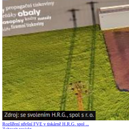
Rozšíření střešní FVE v tiskárně H.R.G. spol ...