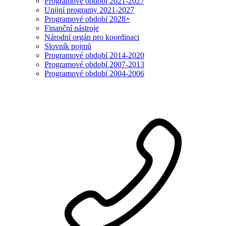
Programové období 2021-2027
Unijní programy 2021-2027
Programové období 2028+
Finanční nástroje
Národní orgán pro koordinaci
Slovník pojmů
Programové období 2014-2020
Programové období 2007-2013
Programové období 2004-2006