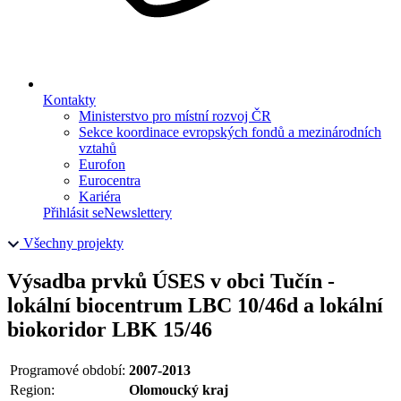
Kontakty
Ministerstvo pro místní rozvoj ČR
Sekce koordinace evropských fondů a mezinárodních
vztahů
Eurofon
Eurocentra
Kariéra
Přihlásit se
Newslettery
Všechny projekty
Výsadba prvků ÚSES v obci Tučín -
lokální biocentrum LBC 10/46d a lokální
biokoridor LBK 15/46
Programové období:
2007-2013
Region:
Olomoucký kraj