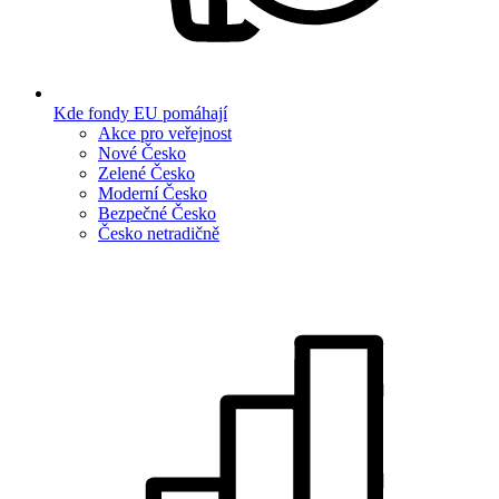
Kde fondy EU pomáhají
Akce pro veřejnost
Nové Česko
Zelené Česko
Moderní Česko
Bezpečné Česko
Česko netradičně