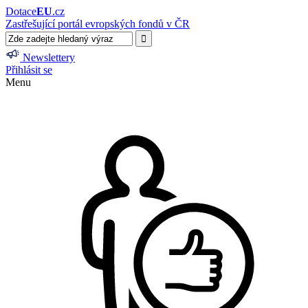
Dotace
EU
.cz
Zastřešující portál evropských fondů v ČR
Newslettery
Přihlásit se
Menu