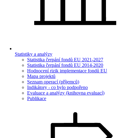
Statistiky a analýzy
Statistika čerpání fondů EU 2021-2027
Statistika čerpání fondů EU 2014-2020
Hodnocení rizik implementace fondů EU
Mapa projektů
Seznam operací (příjemců)
Indikátory - co bylo podpořeno
Evaluace a analýzy (knihovna evaluací)
Publikace