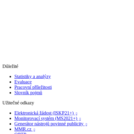
Důležité
Statistiky a analýzy
Evaluace
Pracovní příležitosti
Slovník pojmů
Užitečné odkazy
Elektronická žádost (ISKP21+)

Monitorovací systém (MS2021+)

Generátor nástrojů povinné publicity

MMR.cz
