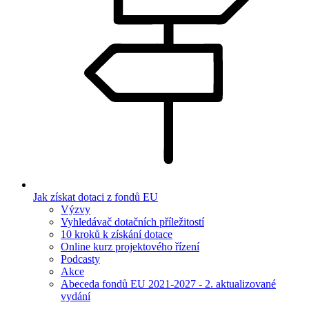
Jak získat dotaci z fondů EU
Výzvy
Vyhledávač dotačních příležitostí
10 kroků k získání dotace
Online kurz projektového řízení
Podcasty
Akce
Abeceda fondů EU 2021-2027 - 2. aktualizované
vydání