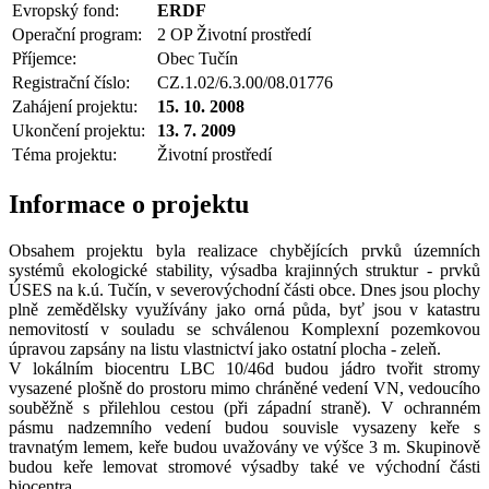
Evropský fond:
ERDF
Operační program:
2 OP Životní prostředí
Příjemce:
Obec Tučín
Registrační číslo:
CZ.1.02/6.3.00/08.01776
Zahájení projektu:
15. 10. 2008
Ukončení projektu:
13. 7. 2009
Téma projektu:
Životní prostředí
Informace o projektu
Obsahem projektu byla realizace chybějících prvků územních
systémů ekologické stability, výsadba krajinných struktur - prvků
ÚSES na k.ú. Tučín, v severovýchodní části obce. Dnes jsou plochy
plně zemědělsky využívány jako orná půda, byť jsou v katastru
nemovitostí v souladu se schválenou Komplexní pozemkovou
úpravou zapsány na listu vlastnictví jako ostatní plocha - zeleň.
V lokálním biocentru LBC 10/46d budou jádro tvořit stromy
vysazené plošně do prostoru mimo chráněné vedení VN, vedoucího
souběžně s přilehlou cestou (při západní straně). V ochranném
pásmu nadzemního vedení budou souvisle vysazeny keře s
travnatým lemem, keře budou uvažovány ve výšce 3 m. Skupinově
budou keře lemovat stromové výsadby také ve východní části
biocentra.