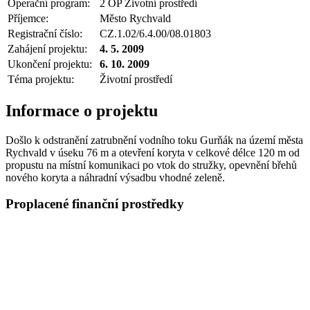
Operační program:
2 OP Životní prostředí
Příjemce:
Město Rychvald
Registrační číslo:
CZ.1.02/6.4.00/08.01803
Zahájení projektu:
4. 5. 2009
Ukončení projektu:
6. 10. 2009
Téma projektu:
Životní prostředí
Informace o projektu
Došlo k odstranění zatrubnění vodního toku Gurňák na území města
Rychvald v úseku 76 m a otevření koryta v celkové délce 120 m od
propustu na místní komunikaci po vtok do stružky, opevnění břehů
nového koryta a náhradní výsadbu vhodné zeleně.
Proplacené finanční prostředky