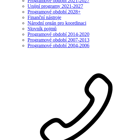
Programové období 2021-2027
Unijní programy 2021-2027
Programové období 2028+
Finanční nástroje
Národní orgán pro koordinaci
Slovník pojmů
Programové období 2014-2020
Programové období 2007-2013
Programové období 2004-2006