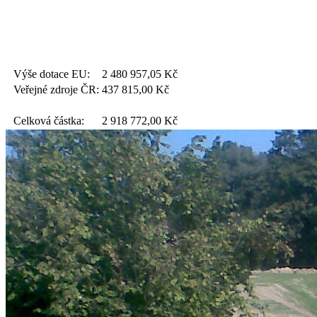
Výše dotace EU:
2 480 957,05
Kč
Veřejné zdroje ČR:
437 815,00
Kč
Celková částka:
2 918 772,00
Kč