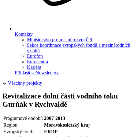
Kontakty
Ministerstvo pro místní rozvoj ČR
Sekce koordinace evropských fondů a mezinárodních
vztahů
Eurofon
Eurocentra
Kariéra
Přihlásit se
Newslettery
Všechny projekty
Revitalizace dolní části vodního toku
Gurňák v Rychvaldě
Programové období:
2007-2013
Region:
Moravskoslezský kraj
Evropský fond:
ERDF