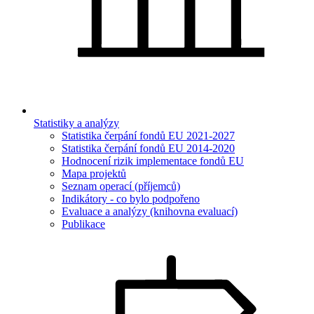
Statistiky a analýzy
Statistika čerpání fondů EU 2021-2027
Statistika čerpání fondů EU 2014-2020
Hodnocení rizik implementace fondů EU
Mapa projektů
Seznam operací (příjemců)
Indikátory - co bylo podpořeno
Evaluace a analýzy (knihovna evaluací)
Publikace