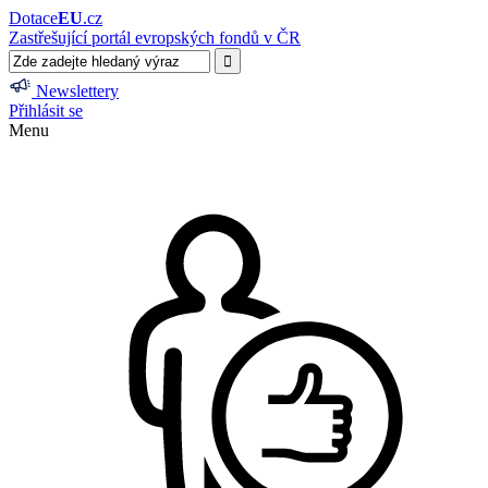
Dotace
EU
.cz
Zastřešující portál evropských fondů v ČR
Newslettery
Přihlásit se
Menu