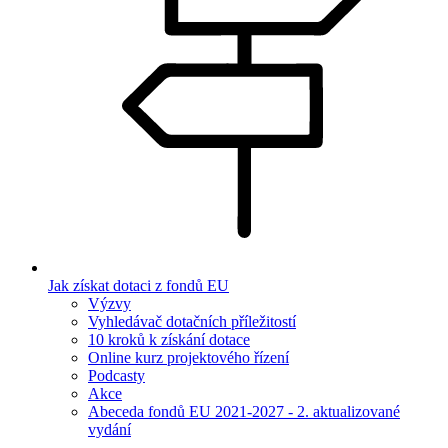
Jak získat dotaci z fondů EU
Výzvy
Vyhledávač dotačních příležitostí
10 kroků k získání dotace
Online kurz projektového řízení
Podcasty
Akce
Abeceda fondů EU 2021-2027 - 2. aktualizované
vydání