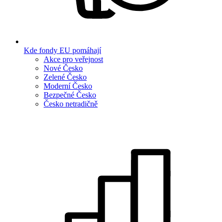
Kde fondy EU pomáhají
Akce pro veřejnost
Nové Česko
Zelené Česko
Moderní Česko
Bezpečné Česko
Česko netradičně