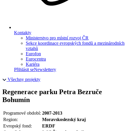
Kontakty
Ministerstvo pro místní rozvoj ČR
Sekce koordinace evropských fondů a mezinárodních
vztahů
Eurofon
Eurocentra
Kariéra
Přihlásit se
Newslettery
Všechny projekty
Regenerace parku Petra Bezruče
Bohumín
Programové období:
2007-2013
Region:
Moravskoslezský kraj
Evropský fond:
ERDF