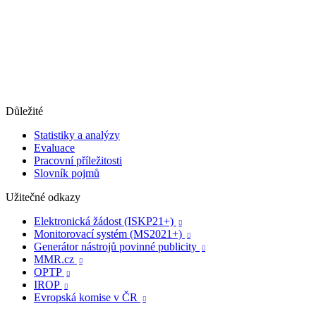
Důležité
Statistiky a analýzy
Evaluace
Pracovní příležitosti
Slovník pojmů
Užitečné odkazy
Elektronická žádost (ISKP21+)

Monitorovací systém (MS2021+)

Generátor nástrojů povinné publicity

MMR.cz

OPTP

IROP

Evropská komise v ČR
