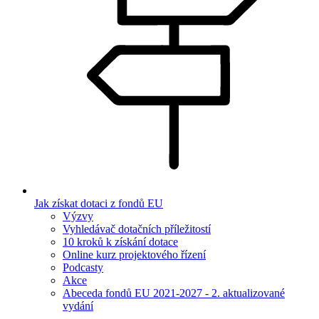
Jak získat dotaci z fondů EU
Výzvy
Vyhledávač dotačních příležitostí
10 kroků k získání dotace
Online kurz projektového řízení
Podcasty
Akce
Abeceda fondů EU 2021-2027 - 2. aktualizované
vydání