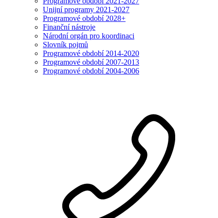
Programové období 2021-2027
Unijní programy 2021-2027
Programové období 2028+
Finanční nástroje
Národní orgán pro koordinaci
Slovník pojmů
Programové období 2014-2020
Programové období 2007-2013
Programové období 2004-2006