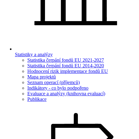
Statistiky a analýzy
Statistika čerpání fondů EU 2021-2027
Statistika čerpání fondů EU 2014-2020
Hodnocení rizik implementace fondů EU
Mapa projektů
Seznam operací (příjemců)
Indikátory - co bylo podpořeno
Evaluace a analýzy (knihovna evaluací)
Publikace