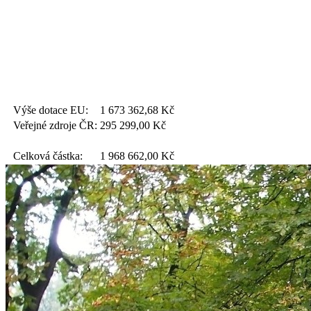
Výše dotace EU:
1 673 362,68
Kč
Veřejné zdroje ČR:
295 299,00
Kč
Celková částka:
1 968 662,00
Kč