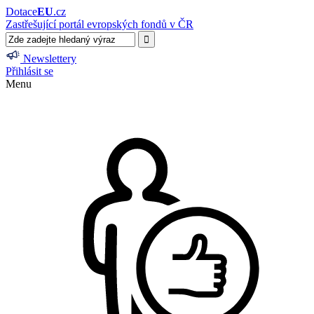
Dotace
EU
.cz
Zastřešující portál evropských fondů v ČR
Newslettery
Přihlásit se
Menu