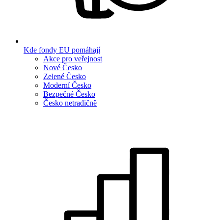
Kde fondy EU pomáhají
Akce pro veřejnost
Nové Česko
Zelené Česko
Moderní Česko
Bezpečné Česko
Česko netradičně