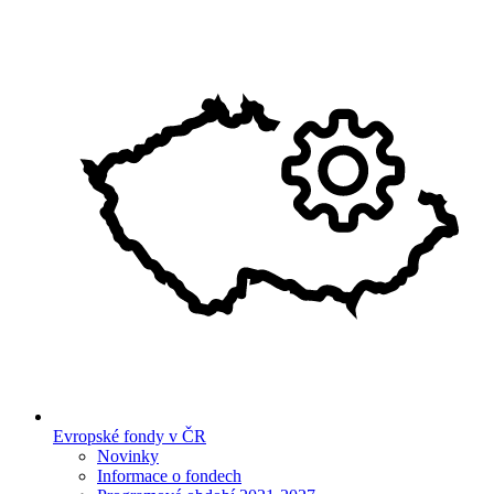
Evropské fondy v ČR
Novinky
Informace o fondech