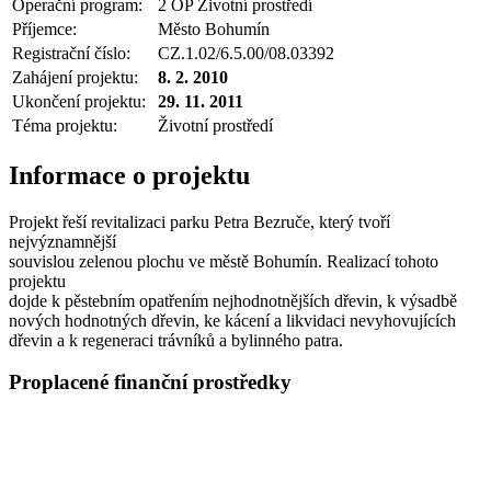
Operační program:
2 OP Životní prostředí
Příjemce:
Město Bohumín
Registrační číslo:
CZ.1.02/6.5.00/08.03392
Zahájení projektu:
8. 2. 2010
Ukončení projektu:
29. 11. 2011
Téma projektu:
Životní prostředí
Informace o projektu
Projekt řeší revitalizaci parku Petra Bezruče, který tvoří
nejvýznamnější
souvislou zelenou plochu ve městě Bohumín. Realizací tohoto
projektu
dojde k pěstebním opatřením nejhodnotnějších dřevin, k výsadbě
nových hodnotných dřevin, ke kácení a likvidaci nevyhovujících
dřevin a k regeneraci trávníků a bylinného patra.
Proplacené finanční prostředky