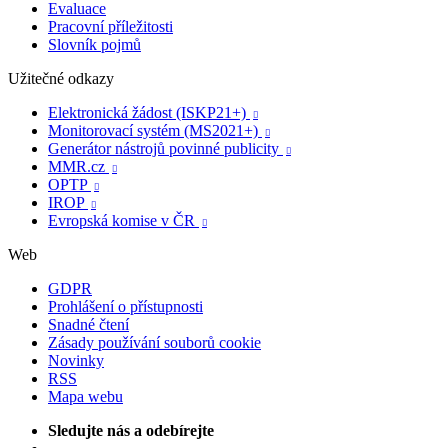
Evaluace
Pracovní příležitosti
Slovník pojmů
Užitečné odkazy
Elektronická žádost (ISKP21+)

Monitorovací systém (MS2021+)

Generátor nástrojů povinné publicity

MMR.cz

OPTP

IROP

Evropská komise v ČR

Web
GDPR
Prohlášení o přístupnosti
Snadné čtení
Zásady používání souborů cookie
Novinky
RSS
Mapa webu
Sledujte nás a odebírejte