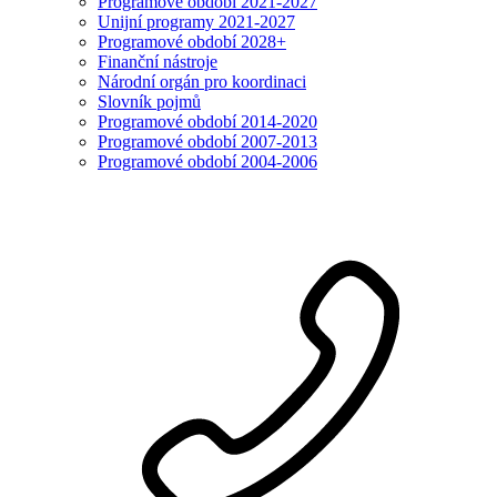
Programové období 2021-2027
Unijní programy 2021-2027
Programové období 2028+
Finanční nástroje
Národní orgán pro koordinaci
Slovník pojmů
Programové období 2014-2020
Programové období 2007-2013
Programové období 2004-2006