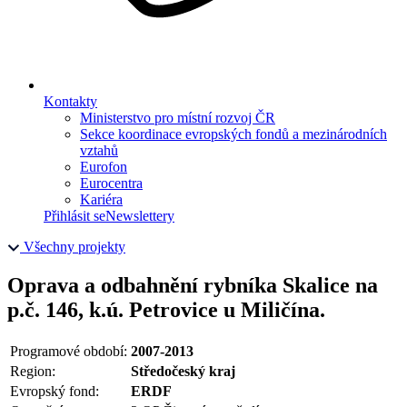
Kontakty
Ministerstvo pro místní rozvoj ČR
Sekce koordinace evropských fondů a mezinárodních
vztahů
Eurofon
Eurocentra
Kariéra
Přihlásit se
Newslettery
Všechny projekty
Oprava a odbahnění rybníka Skalice na
p.č. 146, k.ú. Petrovice u Miličína.
Programové období:
2007-2013
Region:
Středočeský kraj
Evropský fond:
ERDF