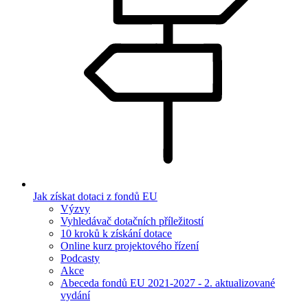
Jak získat dotaci z fondů EU
Výzvy
Vyhledávač dotačních příležitostí
10 kroků k získání dotace
Online kurz projektového řízení
Podcasty
Akce
Abeceda fondů EU 2021-2027 - 2. aktualizované
vydání