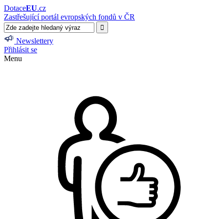
Dotace
EU
.cz
Zastřešující portál evropských fondů v ČR
Newslettery
Přihlásit se
Menu