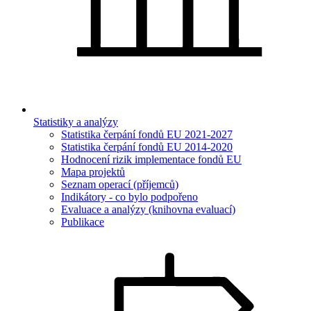
Statistiky a analýzy
Statistika čerpání fondů EU 2021-2027
Statistika čerpání fondů EU 2014-2020
Hodnocení rizik implementace fondů EU
Mapa projektů
Seznam operací (příjemců)
Indikátory - co bylo podpořeno
Evaluace a analýzy (knihovna evaluací)
Publikace