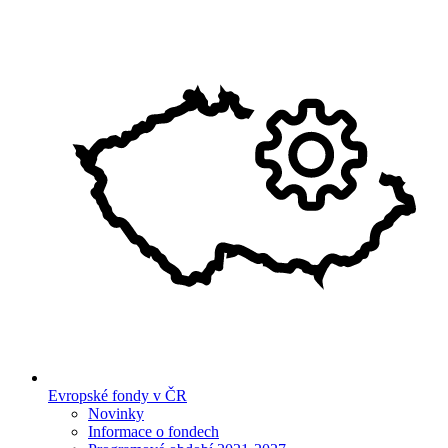
Evropské fondy v ČR
Novinky
Informace o fondech