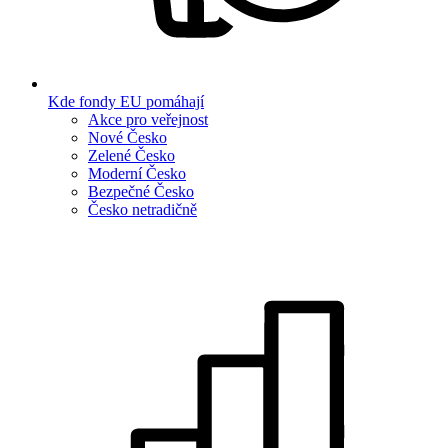
Kde fondy EU pomáhají
Akce pro veřejnost
Nové Česko
Zelené Česko
Moderní Česko
Bezpečné Česko
Česko netradičně