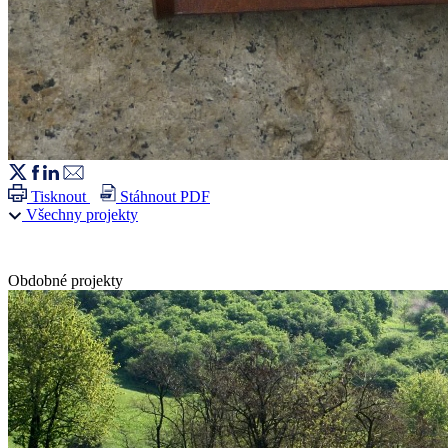
Tisknout
Stáhnout PDF
Všechny projekty
Obdobné projekty