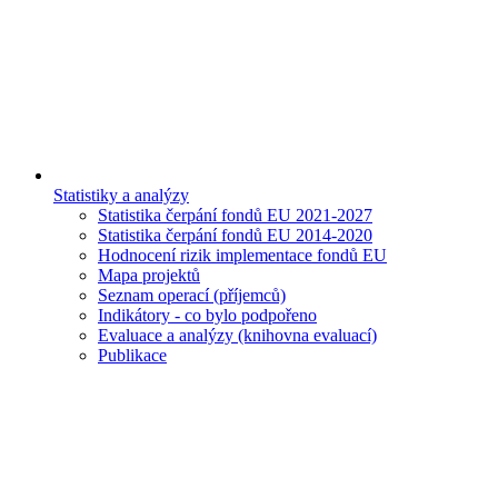
Statistiky a analýzy
Statistika čerpání fondů EU 2021-2027
Statistika čerpání fondů EU 2014-2020
Hodnocení rizik implementace fondů EU
Mapa projektů
Seznam operací (příjemců)
Indikátory - co bylo podpořeno
Evaluace a analýzy (knihovna evaluací)
Publikace