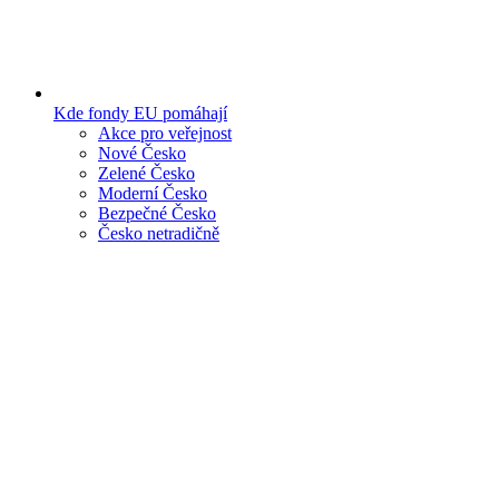
Kde fondy EU pomáhají
Akce pro veřejnost
Nové Česko
Zelené Česko
Moderní Česko
Bezpečné Česko
Česko netradičně