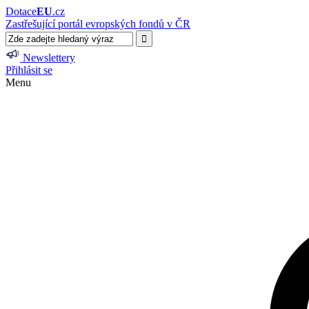
Dotace
EU
.cz
Zastřešující portál evropských fondů v ČR
Newslettery
Přihlásit se
Menu