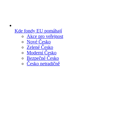
Kde fondy EU pomáhají
Akce pro veřejnost
Nové Česko
Zelené Česko
Moderní Česko
Bezpečné Česko
Česko netradičně