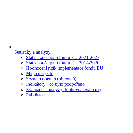
Statistiky a analýzy
Statistika čerpání fondů EU 2021-2027
Statistika čerpání fondů EU 2014-2020
Hodnocení rizik implementace fondů EU
Mapa projektů
Seznam operací (příjemců)
Indikátory - co bylo podpořeno
Evaluace a analýzy (knihovna evaluací)
Publikace