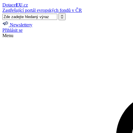
Dotace
EU
.cz
Zastřešující portál evropských fondů v ČR
Newslettery
Přihlásit se
Menu