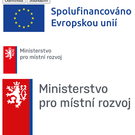
Odmítnout
Souhlasím