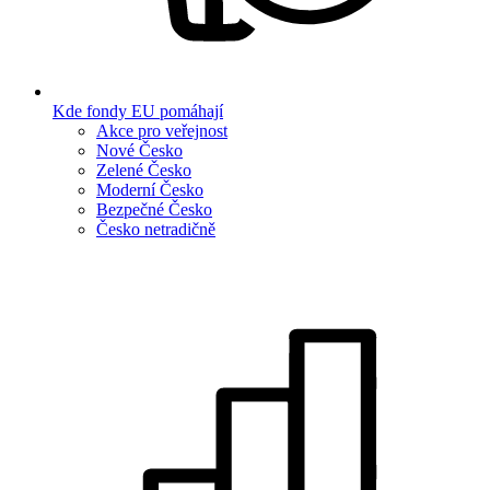
Kde fondy EU pomáhají
Akce pro veřejnost
Nové Česko
Zelené Česko
Moderní Česko
Bezpečné Česko
Česko netradičně