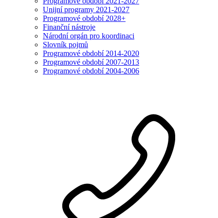
Programové období 2021-2027
Unijní programy 2021-2027
Programové období 2028+
Finanční nástroje
Národní orgán pro koordinaci
Slovník pojmů
Programové období 2014-2020
Programové období 2007-2013
Programové období 2004-2006