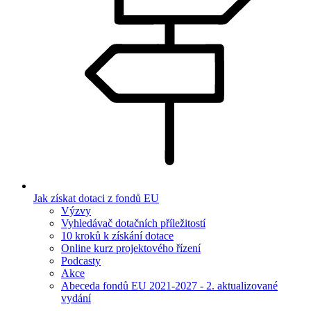
Jak získat dotaci z fondů EU
Výzvy
Vyhledávač dotačních příležitostí
10 kroků k získání dotace
Online kurz projektového řízení
Podcasty
Akce
Abeceda fondů EU 2021-2027 - 2. aktualizované
vydání