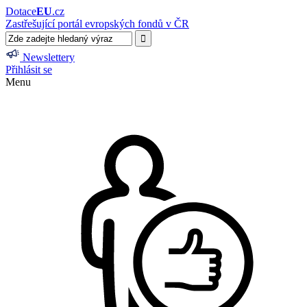
Dotace
EU
.cz
Zastřešující portál evropských fondů v ČR
Newslettery
Přihlásit se
Menu