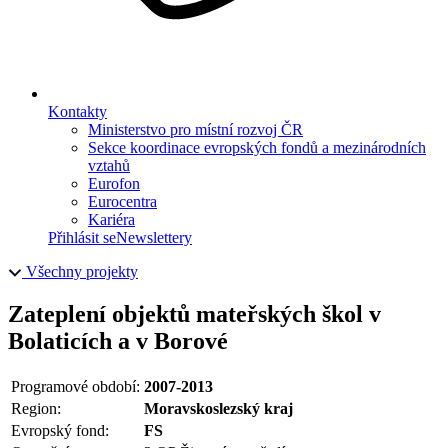
Kontakty
Ministerstvo pro místní rozvoj ČR
Sekce koordinace evropských fondů a mezinárodních
vztahů
Eurofon
Eurocentra
Kariéra
Přihlásit se
Newslettery
Všechny projekty
Zateplení objektů mateřských škol v
Bolaticích a v Borové
Programové období:
2007-2013
Region:
Moravskoslezský kraj
Evropský fond:
FS