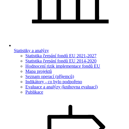
Statistiky a analýzy
Statistika čerpání fondů EU 2021-2027
Statistika čerpání fondů EU 2014-2020
Hodnocení rizik implementace fondů EU
Mapa projektů
Seznam operací (příjemců)
Indikátory - co bylo podpořeno
Evaluace a analýzy (knihovna evaluací)
Publikace