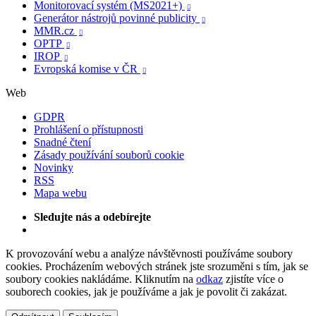
Monitorovací systém (MS2021+)

Generátor nástrojů povinné publicity

MMR.cz

OPTP

IROP

Evropská komise v ČR

Web
GDPR
Prohlášení o přístupnosti
Snadné čtení
Zásady používání souborů cookie
Novinky
RSS
Mapa webu
Sledujte nás a odebírejte
K provozování webu a analýze návštěvnosti používáme soubory
cookies. Procházením webových stránek jste srozuměni s tím, jak se
soubory cookies nakládáme. Kliknutím na
odkaz
zjistíte více o
souborech cookies, jak je používáme a jak je povolit či zakázat.