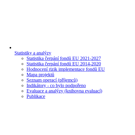
Statistiky a analýzy
Statistika čerpání fondů EU 2021-2027
Statistika čerpání fondů EU 2014-2020
Hodnocení rizik implementace fondů EU
Mapa projektů
Seznam operací (příjemců)
Indikátory - co bylo podpořeno
Evaluace a analýzy (knihovna evaluací)
Publikace