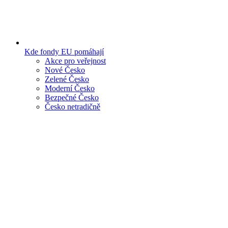
Kde fondy EU pomáhají
Akce pro veřejnost
Nové Česko
Zelené Česko
Moderní Česko
Bezpečné Česko
Česko netradičně