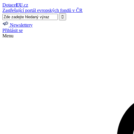
Dotace
EU
.cz
Zastřešující portál evropských fondů v ČR
Newslettery
Přihlásit se
Menu