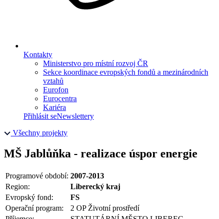
Kontakty
Ministerstvo pro místní rozvoj ČR
Sekce koordinace evropských fondů a mezinárodních
vztahů
Eurofon
Eurocentra
Kariéra
Přihlásit se
Newslettery
Všechny projekty
MŠ Jablůňka - realizace úspor energie
Programové období:
2007-2013
Region:
Liberecký kraj
Evropský fond:
FS
Operační program:
2 OP Životní prostředí
Příjemce:
STATUTÁRNÍ MĚSTO LIBEREC