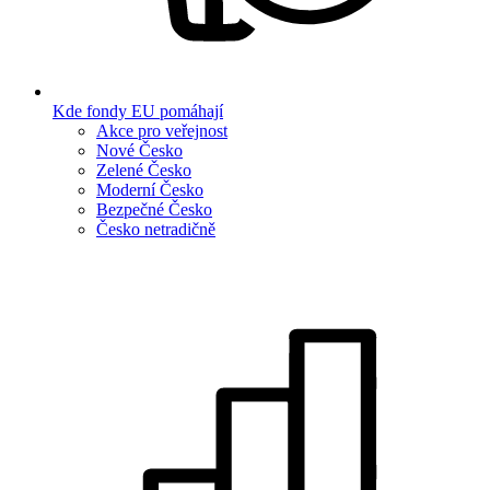
Kde fondy EU pomáhají
Akce pro veřejnost
Nové Česko
Zelené Česko
Moderní Česko
Bezpečné Česko
Česko netradičně