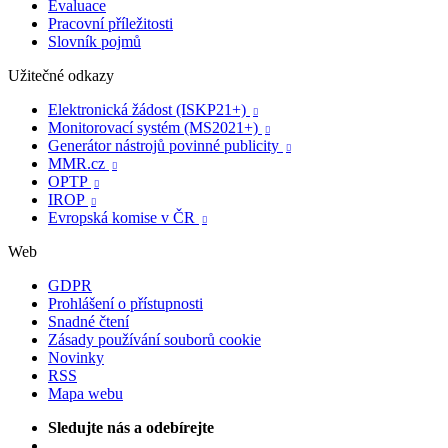
Evaluace
Pracovní příležitosti
Slovník pojmů
Užitečné odkazy
Elektronická žádost (ISKP21+)

Monitorovací systém (MS2021+)

Generátor nástrojů povinné publicity

MMR.cz

OPTP

IROP

Evropská komise v ČR

Web
GDPR
Prohlášení o přístupnosti
Snadné čtení
Zásady používání souborů cookie
Novinky
RSS
Mapa webu
Sledujte nás a odebírejte