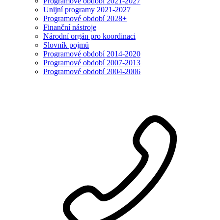
Programové období 2021-2027
Unijní programy 2021-2027
Programové období 2028+
Finanční nástroje
Národní orgán pro koordinaci
Slovník pojmů
Programové období 2014-2020
Programové období 2007-2013
Programové období 2004-2006