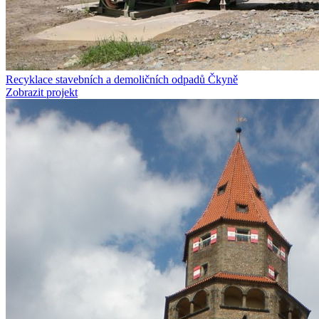
Recyklace stavebních a demoličních odpadů Čkyně
Zobrazit projekt