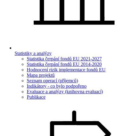
Statistiky a analýzy
Statistika čerpání fondů EU 2021-2027
Statistika čerpání fondů EU 2014-2020
Hodnocení rizik implementace fondů EU
Mapa projektů
Seznam operací (příjemců)
Indikátory - co bylo podpořeno
Evaluace a analýzy (knihovna evaluací)
Publikace