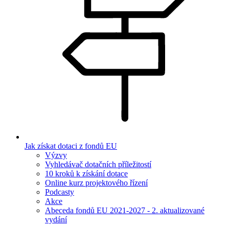
Jak získat dotaci z fondů EU
Výzvy
Vyhledávač dotačních příležitostí
10 kroků k získání dotace
Online kurz projektového řízení
Podcasty
Akce
Abeceda fondů EU 2021-2027 - 2. aktualizované
vydání