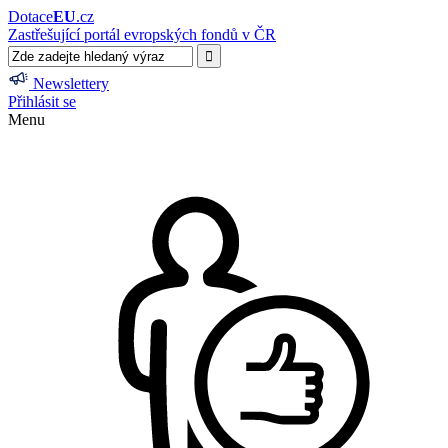
Dotace
EU
.cz
Zastřešující portál evropských fondů v ČR
Newslettery
Přihlásit se
Menu