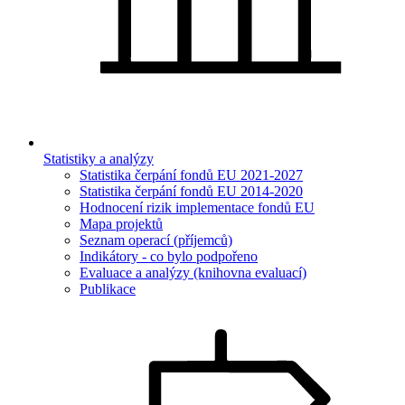
Statistiky a analýzy
Statistika čerpání fondů EU 2021-2027
Statistika čerpání fondů EU 2014-2020
Hodnocení rizik implementace fondů EU
Mapa projektů
Seznam operací (příjemců)
Indikátory - co bylo podpořeno
Evaluace a analýzy (knihovna evaluací)
Publikace