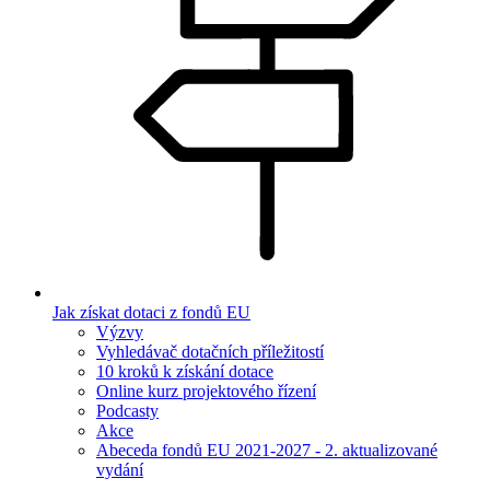
Jak získat dotaci z fondů EU
Výzvy
Vyhledávač dotačních příležitostí
10 kroků k získání dotace
Online kurz projektového řízení
Podcasty
Akce
Abeceda fondů EU 2021-2027 - 2. aktualizované
vydání