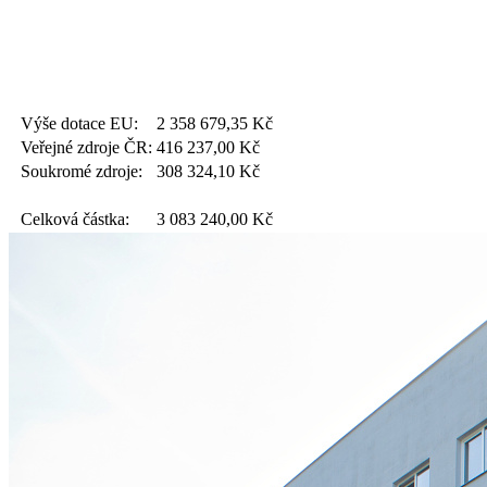
Výše dotace EU:
2 358 679,35
Kč
Veřejné zdroje ČR:
416 237,00
Kč
Soukromé zdroje:
308 324,10
Kč
Celková částka:
3 083 240,00
Kč