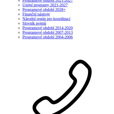
Programové období 2021-2027
Unijní programy 2021-2027
Programové období 2028+
Finanční nástroje
Národní orgán pro koordinaci
Slovník pojmů
Programové období 2014-2020
Programové období 2007-2013
Programové období 2004-2006