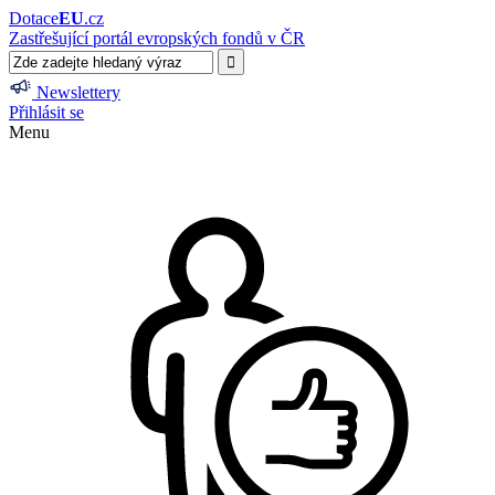
Dotace
EU
.cz
Zastřešující portál evropských fondů v ČR
Newslettery
Přihlásit se
Menu