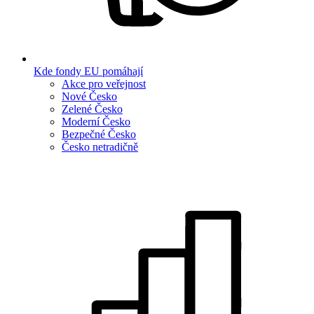
Kde fondy EU pomáhají
Akce pro veřejnost
Nové Česko
Zelené Česko
Moderní Česko
Bezpečné Česko
Česko netradičně