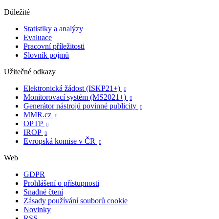
Důležité
Statistiky a analýzy
Evaluace
Pracovní příležitosti
Slovník pojmů
Užitečné odkazy
Elektronická žádost (ISKP21+)

Monitorovací systém (MS2021+)

Generátor nástrojů povinné publicity

MMR.cz

OPTP

IROP

Evropská komise v ČR

Web
GDPR
Prohlášení o přístupnosti
Snadné čtení
Zásady používání souborů cookie
Novinky
RSS