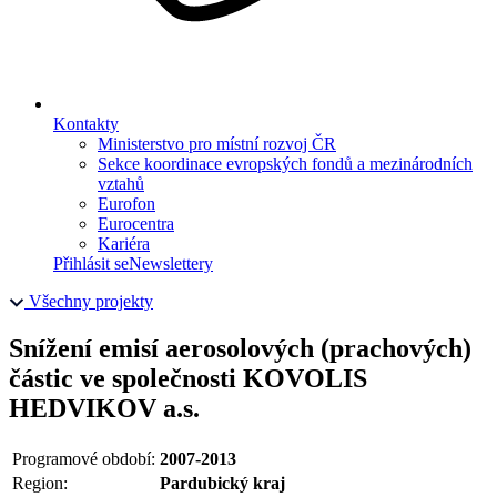
Kontakty
Ministerstvo pro místní rozvoj ČR
Sekce koordinace evropských fondů a mezinárodních
vztahů
Eurofon
Eurocentra
Kariéra
Přihlásit se
Newslettery
Všechny projekty
Snížení emisí aerosolových (prachových)
částic ve společnosti KOVOLIS
HEDVIKOV a.s.
Programové období:
2007-2013
Region:
Pardubický kraj