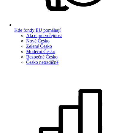
Kde fondy EU pomáhají
Akce pro veřejnost
Nové Česko
Zelené Česko
Moderní Česko
Bezpečné Česko
Česko netradičně