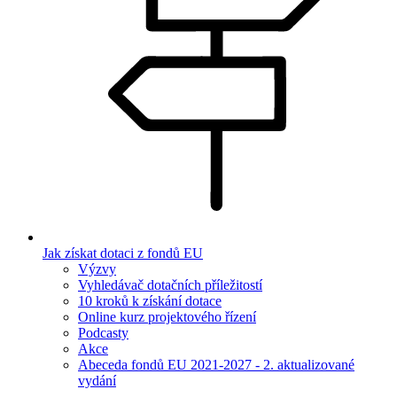
Jak získat dotaci z fondů EU
Výzvy
Vyhledávač dotačních příležitostí
10 kroků k získání dotace
Online kurz projektového řízení
Podcasty
Akce
Abeceda fondů EU 2021-2027 - 2. aktualizované
vydání