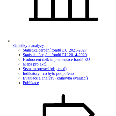
Statistiky a analýzy
Statistika čerpání fondů EU 2021-2027
Statistika čerpání fondů EU 2014-2020
Hodnocení rizik implementace fondů EU
Mapa projektů
Seznam operací (příjemců)
Indikátory - co bylo podpořeno
Evaluace a analýzy (knihovna evaluací)
Publikace