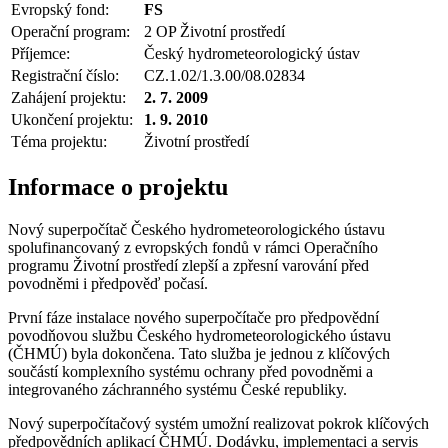
Evropský fond:
FS
Operační program:
2 OP Životní prostředí
Příjemce:
Český hydrometeorologický ústav
Registrační číslo:
CZ.1.02/1.3.00/08.02834
Zahájení projektu:
2. 7. 2009
Ukončení projektu:
1. 9. 2010
Téma projektu:
Životní prostředí
Informace o projektu
Nový superpočítač Českého hydrometeorologického ústavu
spolufinancovaný z evropských fondů v rámci Operačního
programu Životní prostředí zlepší a zpřesní varování před
povodněmi i předpověď počasí.
První fáze instalace nového superpočítače pro předpovědní
povodňovou službu Českého hydrometeorologického ústavu
(ČHMÚ) byla dokončena. Tato služba je jednou z klíčových
součástí komplexního systému ochrany před povodněmi a
integrovaného záchranného systému České republiky.
Nový superpočítačový systém umožní realizovat pokrok klíčových
předpovědních aplikací ČHMÚ. Dodávku, implementaci a servis