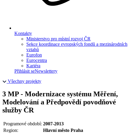
Kontakty
Ministerstvo pro místní rozvoj ČR
Sekce koordinace evropských fondů a mezinárodních
vztahů
Eurofon
Eurocentra
Kariéra
Přihlásit se
Newslettery
Všechny projekty
3 MP - Modernizace systému Měření,
Modelování a Předpovědí povodňové
služby ČR
Programové období:
2007-2013
Region:
Hlavní město Praha