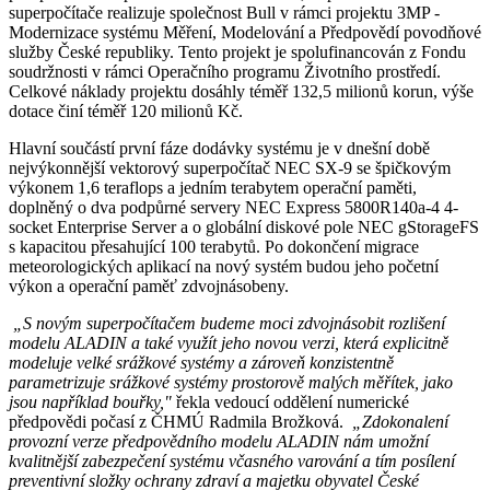
superpočítače realizuje společnost Bull v rámci projektu 3MP -
Modernizace systému Měření, Modelování a Předpovědí povodňové
služby České republiky. Tento projekt je spolufinancován z Fondu
soudržnosti v rámci Operačního programu Životního prostředí.
Celkové náklady projektu dosáhly téměř 132,5 milionů korun, výše
dotace činí téměř 120 milionů Kč.
Hlavní součástí první fáze dodávky systému je v dnešní době
nejvýkonnější vektorový superpočítač NEC SX-9 se špičkovým
výkonem 1,6 teraflops a jedním terabytem operační paměti,
doplněný o dva podpůrné servery NEC Express 5800R140a-4 4-
socket Enterprise Server a o globální diskové pole NEC gStorageFS
s kapacitou přesahující 100 terabytů. Po dokončení migrace
meteorologických aplikací na nový systém budou jeho početní
výkon a operační paměť zdvojnásobeny.
„S novým superpočítačem budeme moci zdvojnásobit rozlišení
modelu ALADIN a také využít jeho novou verzi, která explicitně
modeluje velké srážkové systémy a zároveň konzistentně
parametrizuje srážkové systémy prostorově malých měřítek, jako
jsou například bouřky,"
řekla vedoucí oddělení numerické
předpovědi počasí z ČHMÚ Radmila Brožková.
„Zdokonalení
provozní verze předpovědního modelu ALADIN nám umožní
kvalitnější zabezpečení systému včasného varování a tím posílení
preventivní složky ochrany zdraví a majetku obyvatel České