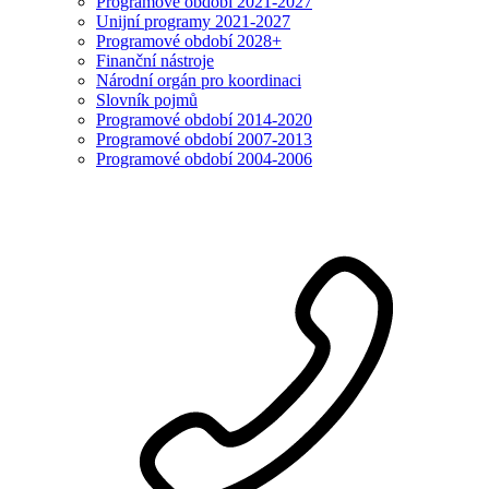
Programové období 2021-2027
Unijní programy 2021-2027
Programové období 2028+
Finanční nástroje
Národní orgán pro koordinaci
Slovník pojmů
Programové období 2014-2020
Programové období 2007-2013
Programové období 2004-2006