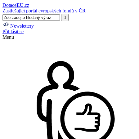
Dotace
EU
.cz
Zastřešující portál evropských fondů v ČR
Newslettery
Přihlásit se
Menu