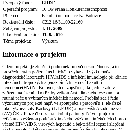
Evropský fond:
ERDF
Operační program:
16 OP Praha Konkurenceschopnost
Příjemce:
Fakultní nemocnice Na Bulovce
Registrační číslo:
CZ.2.16/3.1.00/22160
Zahájení projektu:
1. 11. 2009
Ukončení projektu:
31. 8. 2010
Téma projektu:
Výzkum
Informace o projektu
Cílem projektu je zlepšení podmínek pro vědeckou činnost, a to
prostřednictvím pořízení technického vybavení výzkumně-
diagnostické laboratoře HIV/AIDS a infekční imunologie při klinice
infekčních, tropických a parazitárních nemocí Fakultní
nemocnice(FN) Na Bulovce, která zajišťuje jako jediné zdrav.
zařízení na území hl.m.Prahy velkou část klinického výzkumu a
rutinní péče u vybraných infekčních nemocí. Probíhá zde i řada
výzkumných projektů např. ve spolupráci s pracovišti 1. lékařské
fakultyUniverzity Karlovy (1. LF UK) a pracovišti Akademie věd
(AV) ČR v Praze či se zahraničními partnery. Návrh projektu
reflektuje zvýšenou potřebu klinického výzkumu infekčních chorob
včetně HIV/AIDS, virových hepatitid a bakteriální sepse i zlepšení
zákl. imunologického monitoringu pacientů s těmito infekcemi. V