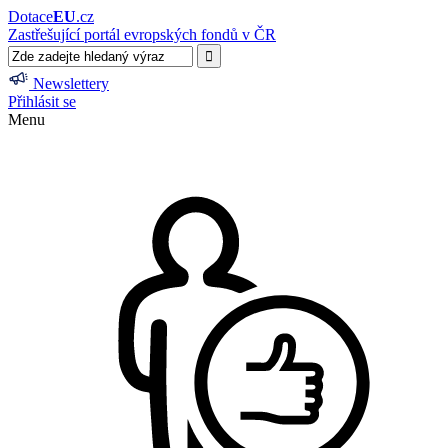
Dotace
EU
.cz
Zastřešující portál evropských fondů v ČR
Newslettery
Přihlásit se
Menu