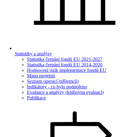
Statistiky a analýzy
Statistika čerpání fondů EU 2021-2027
Statistika čerpání fondů EU 2014-2020
Hodnocení rizik implementace fondů EU
Mapa projektů
Seznam operací (příjemců)
Indikátory - co bylo podpořeno
Evaluace a analýzy (knihovna evaluací)
Publikace