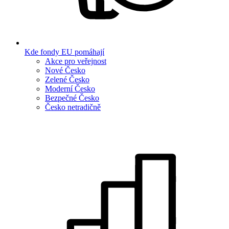
Kde fondy EU pomáhají
Akce pro veřejnost
Nové Česko
Zelené Česko
Moderní Česko
Bezpečné Česko
Česko netradičně