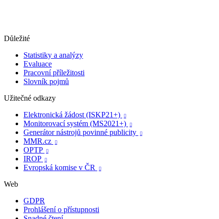
Důležité
Statistiky a analýzy
Evaluace
Pracovní příležitosti
Slovník pojmů
Užitečné odkazy
Elektronická žádost (ISKP21+)

Monitorovací systém (MS2021+)

Generátor nástrojů povinné publicity

MMR.cz

OPTP

IROP

Evropská komise v ČR

Web
GDPR
Prohlášení o přístupnosti
Snadné čtení