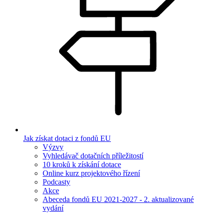
Jak získat dotaci z fondů EU
Výzvy
Vyhledávač dotačních příležitostí
10 kroků k získání dotace
Online kurz projektového řízení
Podcasty
Akce
Abeceda fondů EU 2021-2027 - 2. aktualizované
vydání