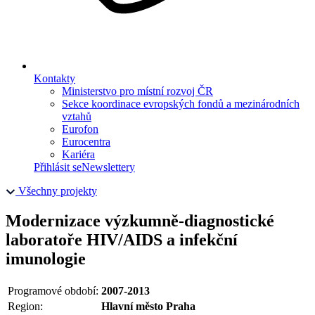
Kontakty
Ministerstvo pro místní rozvoj ČR
Sekce koordinace evropských fondů a mezinárodních
vztahů
Eurofon
Eurocentra
Kariéra
Přihlásit se
Newslettery
Všechny projekty
Modernizace výzkumně-diagnostické
laboratoře HIV/AIDS a infekční
imunologie
Programové období:
2007-2013
Region:
Hlavní město Praha