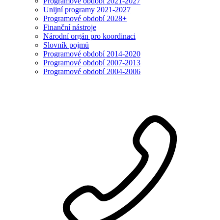
Programové období 2021-2027
Unijní programy 2021-2027
Programové období 2028+
Finanční nástroje
Národní orgán pro koordinaci
Slovník pojmů
Programové období 2014-2020
Programové období 2007-2013
Programové období 2004-2006