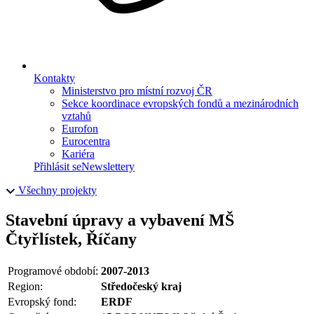
Kontakty
Ministerstvo pro místní rozvoj ČR
Sekce koordinace evropských fondů a mezinárodních
vztahů
Eurofon
Eurocentra
Kariéra
Přihlásit se
Newslettery
Všechny projekty
Stavební úpravy a vybavení MŠ
Čtyřlístek, Říčany
Programové období:
2007-2013
Region:
Středočeský kraj
Evropský fond:
ERDF