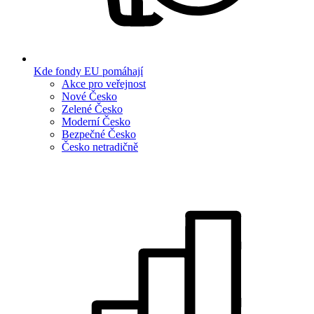
Kde fondy EU pomáhají
Akce pro veřejnost
Nové Česko
Zelené Česko
Moderní Česko
Bezpečné Česko
Česko netradičně