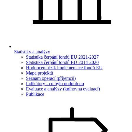
Statistiky a analýzy
Statistika čerpání fondů EU 2021-2027
Statistika čerpání fondů EU 2014-2020
Hodnocení rizik implementace fondů EU
Mapa projektů
Seznam operací (příjemců)
Indikátory - co bylo podpořeno
Evaluace a analýzy (knihovna evaluací)
Publikace