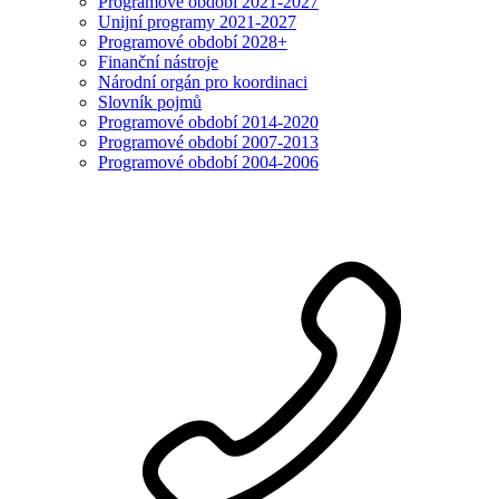
Programové období 2021-2027
Unijní programy 2021-2027
Programové období 2028+
Finanční nástroje
Národní orgán pro koordinaci
Slovník pojmů
Programové období 2014-2020
Programové období 2007-2013
Programové období 2004-2006