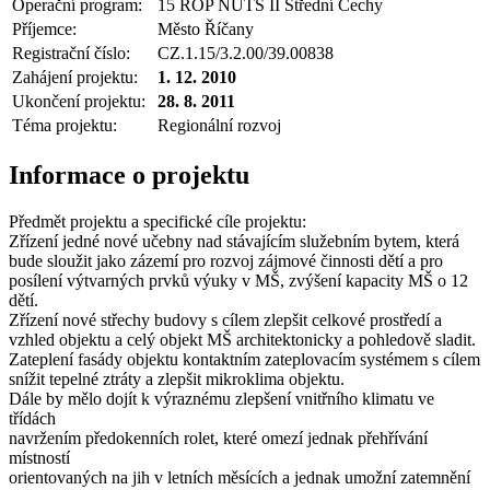
Operační program:
15 ROP NUTS II Střední Čechy
Příjemce:
Město Říčany
Registrační číslo:
CZ.1.15/3.2.00/39.00838
Zahájení projektu:
1. 12. 2010
Ukončení projektu:
28. 8. 2011
Téma projektu:
Regionální rozvoj
Informace o projektu
Předmět projektu a specifické cíle projektu:
Zřízení jedné nové učebny nad stávajícím služebním bytem, která
bude sloužit jako zázemí pro rozvoj zájmové činnosti dětí a pro
posílení výtvarných prvků výuky v MŠ, zvýšení kapacity MŠ o 12
dětí.
Zřízení nové střechy budovy s cílem zlepšit celkové prostředí a
vzhled objektu a celý objekt MŠ architektonicky a pohledově sladit.
Zateplení fasády objektu kontaktním zateplovacím systémem s cílem
snížit tepelné ztráty a zlepšit mikroklima objektu.
Dále by mělo dojít k výraznému zlepšení vnitřního klimatu ve
třídách
navržením předokenních rolet, které omezí jednak přehřívání
místností
orientovaných na jih v letních měsících a jednak umožní zatemnění