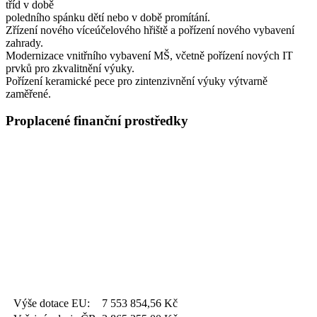
tříd v době
poledního spánku dětí nebo v době promítání.
Zřízení nového víceúčelového hřiště a pořízení nového vybavení
zahrady.
Modernizace vnitřního vybavení MŠ, včetně pořízení nových IT
prvků pro zkvalitnění výuky.
Pořízení keramické pece pro zintenzivnění výuky výtvarně
zaměřené.
Proplacené finanční prostředky
Výše dotace EU:
7 553 854,56
Kč