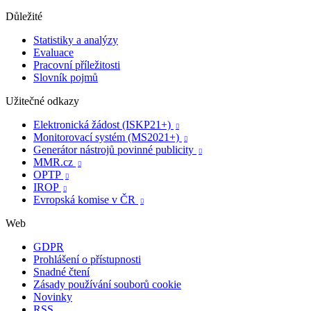
Důležité
Statistiky a analýzy
Evaluace
Pracovní příležitosti
Slovník pojmů
Užitečné odkazy
Elektronická žádost (ISKP21+)

Monitorovací systém (MS2021+)

Generátor nástrojů povinné publicity

MMR.cz

OPTP

IROP

Evropská komise v ČR

Web
GDPR
Prohlášení o přístupnosti
Snadné čtení
Zásady používání souborů cookie
Novinky
RSS