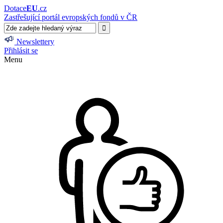
Dotace
EU
.cz
Zastřešující portál evropských fondů v ČR
Newslettery
Přihlásit se
Menu