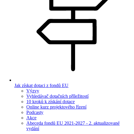
Jak získat dotaci z fondů EU
Výzvy
Vyhledávač dotačních příležitostí
10 kroků k získání dotace
Online kurz projektového řízení
Podcasty
Akce
Abeceda fondů EU 2021-2027 - 2. aktualizované
vydání