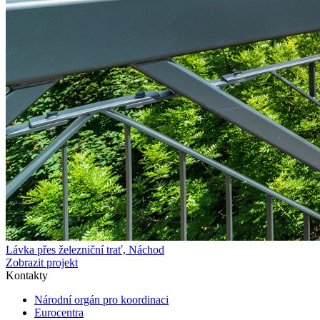
Lávka přes železniční trať, Náchod
Zobrazit projekt
Kontakty
Národní orgán pro koordinaci
Eurocentra