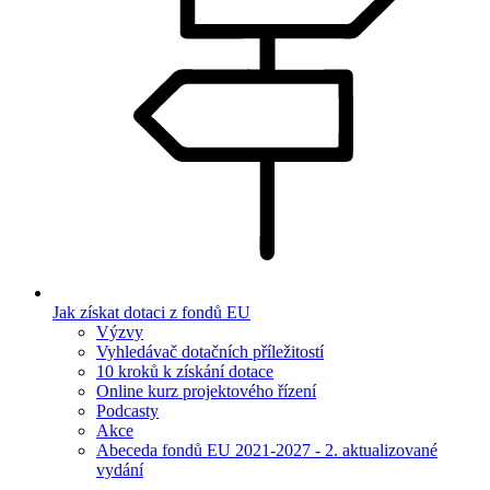
Jak získat dotaci z fondů EU
Výzvy
Vyhledávač dotačních příležitostí
10 kroků k získání dotace
Online kurz projektového řízení
Podcasty
Akce
Abeceda fondů EU 2021-2027 - 2. aktualizované
vydání