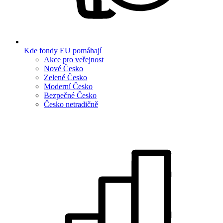
Kde fondy EU pomáhají
Akce pro veřejnost
Nové Česko
Zelené Česko
Moderní Česko
Bezpečné Česko
Česko netradičně