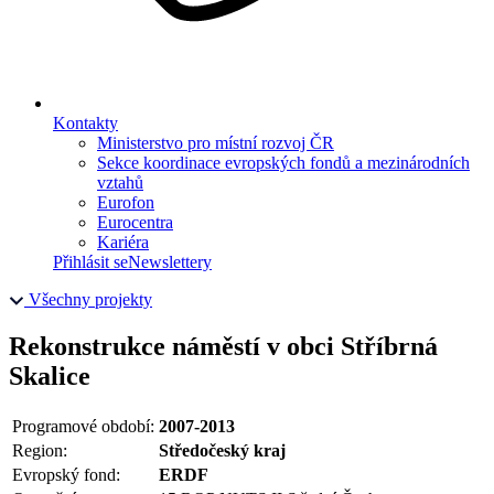
Kontakty
Ministerstvo pro místní rozvoj ČR
Sekce koordinace evropských fondů a mezinárodních
vztahů
Eurofon
Eurocentra
Kariéra
Přihlásit se
Newslettery
Všechny projekty
Rekonstrukce náměstí v obci Stříbrná
Skalice
Programové období:
2007-2013
Region:
Středočeský kraj
Evropský fond:
ERDF