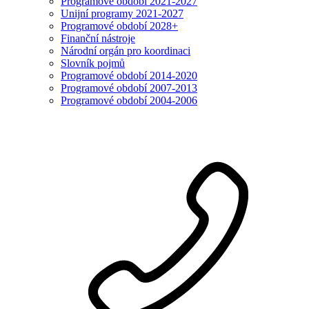
Programové období 2021-2027
Unijní programy 2021-2027
Programové období 2028+
Finanční nástroje
Národní orgán pro koordinaci
Slovník pojmů
Programové období 2014-2020
Programové období 2007-2013
Programové období 2004-2006