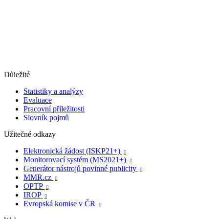
Důležité
Statistiky a analýzy
Evaluace
Pracovní příležitosti
Slovník pojmů
Užitečné odkazy
Elektronická žádost (ISKP21+)

Monitorovací systém (MS2021+)

Generátor nástrojů povinné publicity

MMR.cz

OPTP

IROP

Evropská komise v ČR
