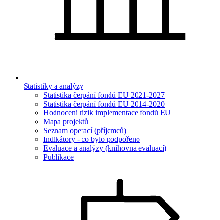
Statistiky a analýzy
Statistika čerpání fondů EU 2021-2027
Statistika čerpání fondů EU 2014-2020
Hodnocení rizik implementace fondů EU
Mapa projektů
Seznam operací (příjemců)
Indikátory - co bylo podpořeno
Evaluace a analýzy (knihovna evaluací)
Publikace