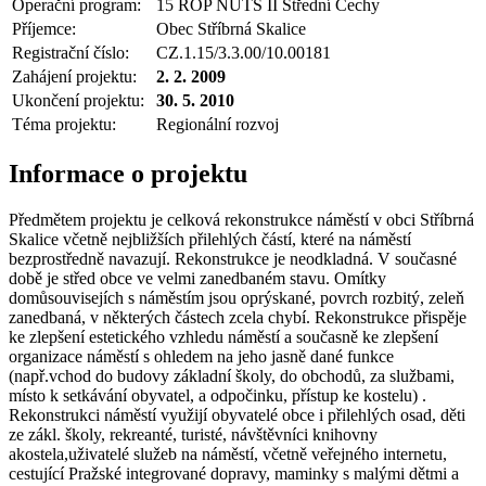
Operační program:
15 ROP NUTS II Střední Čechy
Příjemce:
Obec Stříbrná Skalice
Registrační číslo:
CZ.1.15/3.3.00/10.00181
Zahájení projektu:
2. 2. 2009
Ukončení projektu:
30. 5. 2010
Téma projektu:
Regionální rozvoj
Informace o projektu
Předmětem projektu je celková rekonstrukce náměstí v obci Stříbrná
Skalice včetně nejbližších přilehlých částí, které na náměstí
bezprostředně navazují. Rekonstrukce je neodkladná. V současné
době je střed obce ve velmi zanedbaném stavu. Omítky
domůsouvisejích s náměstím jsou oprýskané, povrch rozbitý, zeleň
zanedbaná, v některých částech zcela chybí. Rekonstrukce přispěje
ke zlepšení estetického vzhledu náměstí a současně ke zlepšení
organizace náměstí s ohledem na jeho jasně dané funkce
(např.vchod do budovy základní školy, do obchodů, za službami,
místo k setkávání obyvatel, a odpočinku, přístup ke kostelu) .
Rekonstrukci náměstí využijí obyvatelé obce i přilehlých osad, děti
ze zákl. školy, rekreanté, turisté, návštěvníci knihovny
akostela,uživatelé služeb na náměstí, včetně veřejného internetu,
cestující Pražské integrované dopravy, maminky s malými dětmi a