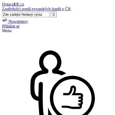
Dotace
EU
.cz
Zastřešující portál evropských fondů v ČR
Newslettery
Přihlásit se
Menu