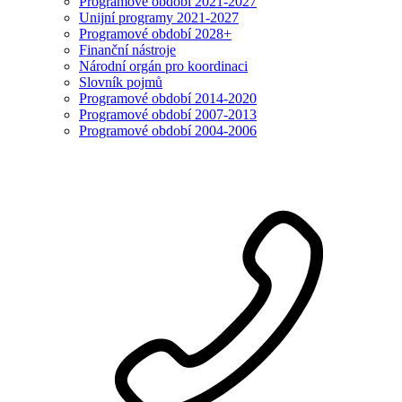
Programové období 2021-2027
Unijní programy 2021-2027
Programové období 2028+
Finanční nástroje
Národní orgán pro koordinaci
Slovník pojmů
Programové období 2014-2020
Programové období 2007-2013
Programové období 2004-2006