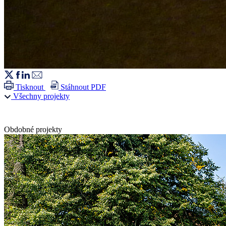
Tisknout
Stáhnout PDF
Všechny projekty
Obdobné projekty