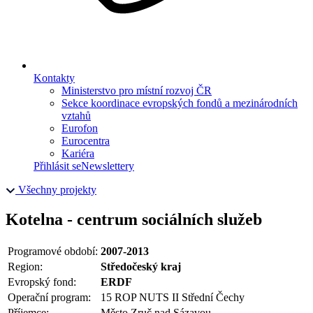
Kontakty
Ministerstvo pro místní rozvoj ČR
Sekce koordinace evropských fondů a mezinárodních
vztahů
Eurofon
Eurocentra
Kariéra
Přihlásit se
Newslettery
Všechny projekty
Kotelna - centrum sociálních služeb
Programové období:
2007-2013
Region:
Středočeský kraj
Evropský fond:
ERDF
Operační program:
15 ROP NUTS II Střední Čechy
Příjemce:
Město Zruč nad Sázavou