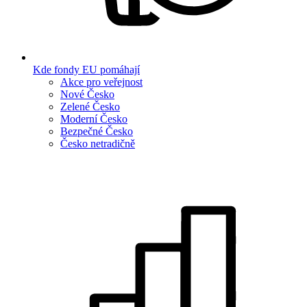
Kde fondy EU pomáhají
Akce pro veřejnost
Nové Česko
Zelené Česko
Moderní Česko
Bezpečné Česko
Česko netradičně