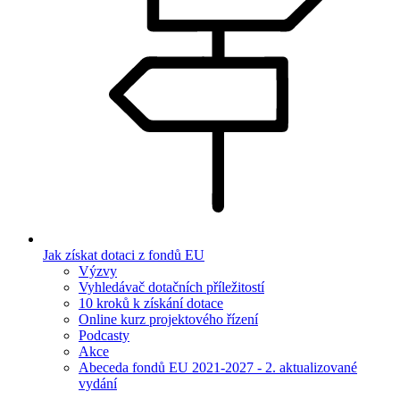
Jak získat dotaci z fondů EU
Výzvy
Vyhledávač dotačních příležitostí
10 kroků k získání dotace
Online kurz projektového řízení
Podcasty
Akce
Abeceda fondů EU 2021-2027 - 2. aktualizované
vydání