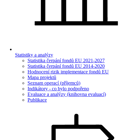
Statistiky a analýzy
Statistika čerpání fondů EU 2021-2027
Statistika čerpání fondů EU 2014-2020
Hodnocení rizik implementace fondů EU
Mapa projektů
Seznam operací (příjemců)
Indikátory - co bylo podpořeno
Evaluace a analýzy (knihovna evaluací)
Publikace