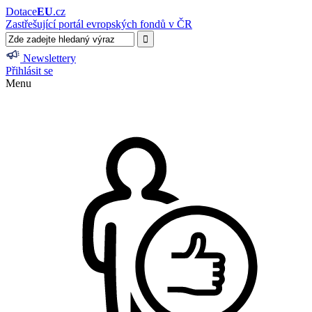
Dotace
EU
.cz
Zastřešující portál evropských fondů v ČR
Newslettery
Přihlásit se
Menu