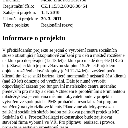
Registrační číslo:
CZ.1.15/3.2.00/26.00464
Zahájení projektu:
1. 1. 2010
Ukončení projektu:
30. 3. 2011
Téma projektu:
Regionální rozvoj
Informace o projektu
V předkládaném projektu se jedná o vytvoření centra sociálních
služeb obsahující nízkoprahové zařízení pro děti a mládež rozdělené
na klub pro dospívající (12-18 let) a klub pro mladé dospělé (18-26
let). Stávající klub je pro věkovou skupinu 15-26 let.Projektem
dojde k rozšíření cílové skupiny (děti 12-14 let) a zvýšení počtu
klientů tím,že se sníží bariéra, které momentálně nejstarší část klientů
(nad 20 let) odrazuje od využívání. Dále je nutné vytvořit
odpovídající zázemí pro fungování mateřského centra určeného
především pro matky s dětmi.Vzhledem k problémům s kriminalitou
mládeže,která je vnímána místními obyvateli bude v projektu
vytvořen ve spolupráci s PMS probační a resocializační program
zaměřený na tyto rizikové klienty.Plánované aktivity-provoz a
zajištění sociálních služeb budou zajišťovat partneři projektu MC
Setkání a O.s. Prostor.Realizaci rekonstrukce bude zajišťovat
stavební firma vybraná ve VŘ. Pro přípravu, realizaci i provoz
projektu je sestaven projektový team.