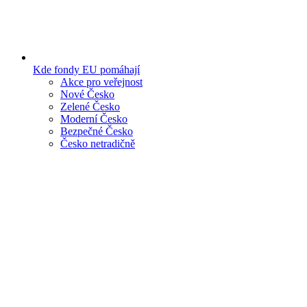
Kde fondy EU pomáhají
Akce pro veřejnost
Nové Česko
Zelené Česko
Moderní Česko
Bezpečné Česko
Česko netradičně