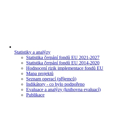
Statistiky a analýzy
Statistika čerpání fondů EU 2021-2027
Statistika čerpání fondů EU 2014-2020
Hodnocení rizik implementace fondů EU
Mapa projektů
Seznam operací (příjemců)
Indikátory - co bylo podpořeno
Evaluace a analýzy (knihovna evaluací)
Publikace