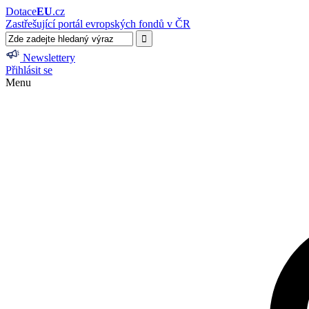
Dotace
EU
.cz
Zastřešující portál evropských fondů v ČR
Newslettery
Přihlásit se
Menu