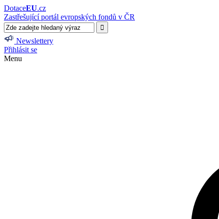
Dotace
EU
.cz
Zastřešující portál evropských fondů v ČR
Newslettery
Přihlásit se
Menu