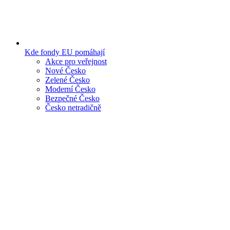
Kde fondy EU pomáhají
Akce pro veřejnost
Nové Česko
Zelené Česko
Moderní Česko
Bezpečné Česko
Česko netradičně