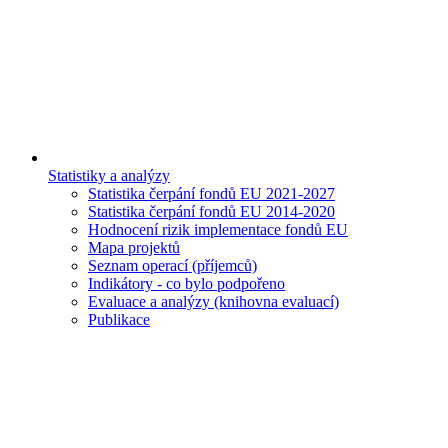
Statistiky a analýzy
Statistika čerpání fondů EU 2021-2027
Statistika čerpání fondů EU 2014-2020
Hodnocení rizik implementace fondů EU
Mapa projektů
Seznam operací (příjemců)
Indikátory - co bylo podpořeno
Evaluace a analýzy (knihovna evaluací)
Publikace