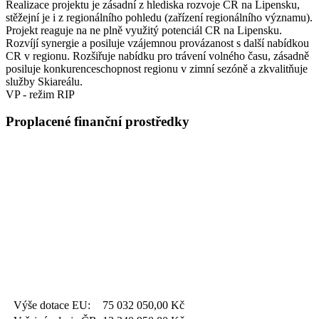
Realizace projektu je zásadní z hlediska rozvoje CR na Lipensku,
stěžejní je i z regionálního pohledu (zařízení regionálního významu).
Projekt reaguje na ne plně využitý potenciál CR na Lipensku.
Rozvíjí synergie a posiluje vzájemnou provázanost s další nabídkou
CR v regionu. Rozšiřuje nabídku pro trávení volného času, zásadně
posiluje konkurenceschopnost regionu v zimní sezóně a zkvalitňuje
služby Skiareálu.
VP - režim RIP
Proplacené finanční prostředky
Výše dotace EU:
75 032 050,00
Kč