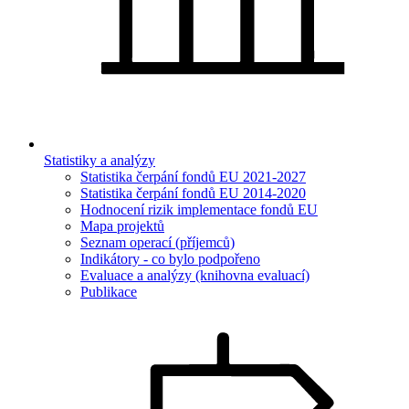
Statistiky a analýzy
Statistika čerpání fondů EU 2021-2027
Statistika čerpání fondů EU 2014-2020
Hodnocení rizik implementace fondů EU
Mapa projektů
Seznam operací (příjemců)
Indikátory - co bylo podpořeno
Evaluace a analýzy (knihovna evaluací)
Publikace