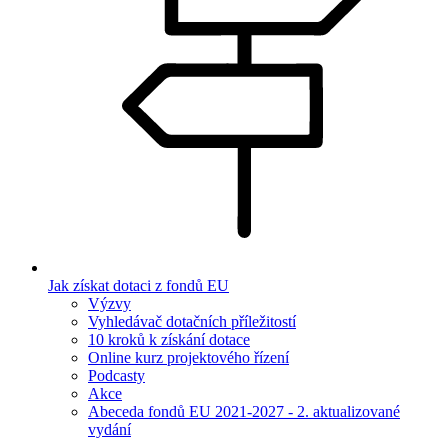
Jak získat dotaci z fondů EU
Výzvy
Vyhledávač dotačních příležitostí
10 kroků k získání dotace
Online kurz projektového řízení
Podcasty
Akce
Abeceda fondů EU 2021-2027 - 2. aktualizované
vydání