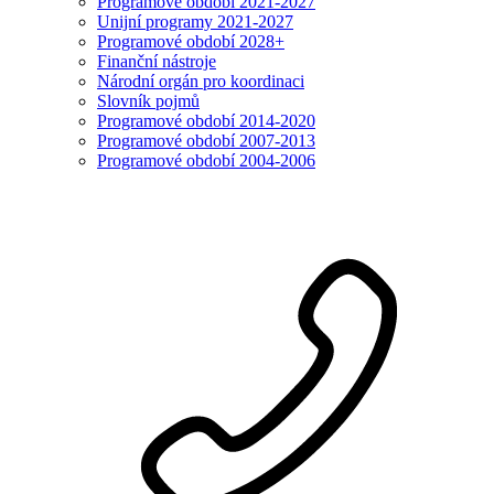
Programové období 2021-2027
Unijní programy 2021-2027
Programové období 2028+
Finanční nástroje
Národní orgán pro koordinaci
Slovník pojmů
Programové období 2014-2020
Programové období 2007-2013
Programové období 2004-2006