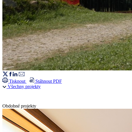
Tisknout
Stáhnout PDF
Všechny projekty
Obdobné projekty