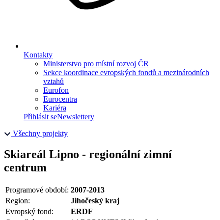
Kontakty
Ministerstvo pro místní rozvoj ČR
Sekce koordinace evropských fondů a mezinárodních
vztahů
Eurofon
Eurocentra
Kariéra
Přihlásit se
Newslettery
Všechny projekty
Skiareál Lipno - regionální zimní
centrum
Programové období:
2007-2013
Region:
Jihočeský kraj
Evropský fond:
ERDF