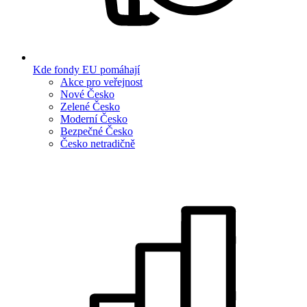
Kde fondy EU pomáhají
Akce pro veřejnost
Nové Česko
Zelené Česko
Moderní Česko
Bezpečné Česko
Česko netradičně