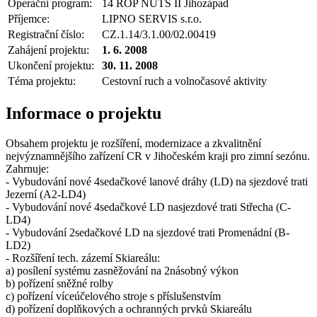
Operační program:
14 ROP NUTS II Jihozápad
Příjemce:
LIPNO SERVIS s.r.o.
Registrační číslo:
CZ.1.14/3.1.00/02.00419
Zahájení projektu:
1. 6. 2008
Ukončení projektu:
30. 11. 2008
Téma projektu:
Cestovní ruch a volnočasové aktivity
Informace o projektu
Obsahem projektu je rozšíření, modernizace a zkvalitnění
nejvýznamnějšího zařízení CR v Jihočeském kraji pro zimní sezónu.
Zahrnuje:
- Vybudování nové 4sedačkové lanové dráhy (LD) na sjezdové trati
Jezerní (A2-LD4)
- Vybudování nové 4sedačkové LD nasjezdové trati Střecha (C-
LD4)
- Vybudování 2sedačkové LD na sjezdové trati Promenádní (B-
LD2)
- Rozšíření tech. zázemí Skiareálu:
a) posílení systému zasněžování na 2násobný výkon
b) pořízení sněžné rolby
c) pořízení víceúčelového stroje s příslušenstvím
d) pořízení doplňkových a ochranných prvků Skiareálu